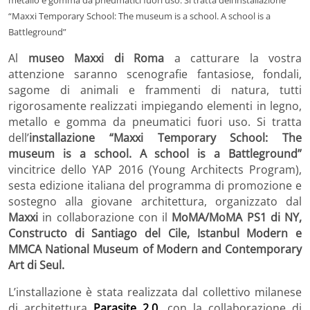
metallo e gomma da pneumatici fuori uso. Si tratta dell’installazione
“Maxxi Temporary School: The museum is a school. A school is a
Battleground”
Al
museo Maxxi di Roma
a catturare la vostra
attenzione saranno scenografie fantasiose, fondali,
sagome di animali e frammenti di natura, tutti
rigorosamente realizzati impiegando elementi in legno,
metallo e gomma da pneumatici fuori uso. Si tratta
dell’
installazione “Maxxi Temporary School: The
museum is a school. A school is a Battleground”
vincitrice dello YAP 2016 (Young Architects Program),
sesta edizione italiana del programma di promozione e
sostegno alla giovane architettura, organizzato dal
Maxxi
in collaborazione con il
MoMA/MoMA PS1 di NY,
Constructo di Santiago del Cile, Istanbul Modern e
MMCA National Museum of Modern and Contemporary
Art di Seul.
L’installazione è stata realizzata dal collettivo milanese
di architettura
Parasite 2.0
, con la collaborazione di