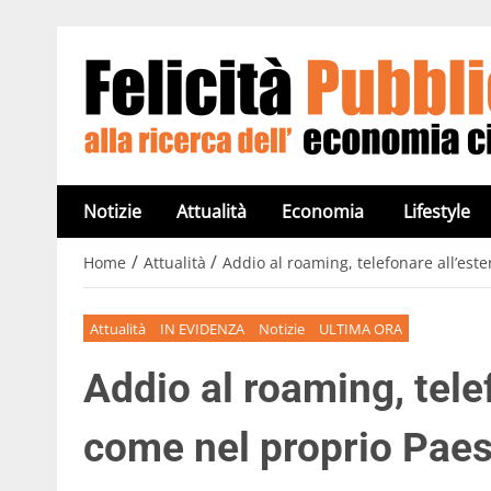
Notizie
Attualità
Economia
Lifestyle
/
/
Home
Attualità
Addio al roaming, telefonare all’est
Attualità
IN EVIDENZA
Notizie
ULTIMA ORA
Addio al roaming, tele
come nel proprio Pae