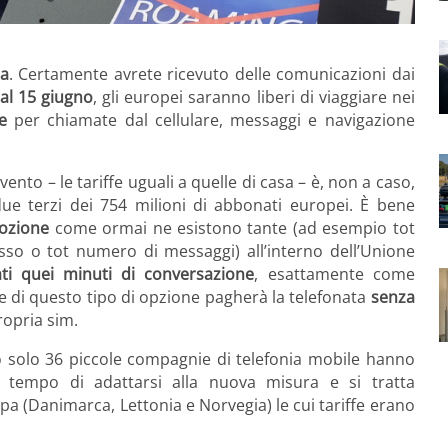
ea
. Certamente avrete ricevuto delle comunicazioni dai
al 15 giugno
, gli europei saranno liberi di viaggiare nei
e
per chiamate dal cellulare, messaggi e navigazione
nto – le tariffe uguali a quelle di casa – è, non a caso,
due terzi dei 754 milioni di abbonati europei. È bene
mozione
come ormai ne esistono tante (ad esempio tot
sso o tot numero di messaggi) all’interno dell’Unione
ti quei minuti di conversazione
, esattamente come
ne di questo tipo di opzione pagherà la telefonata
senza
ropria sim.
 solo 36 piccole compagnie di telefonia mobile hanno
tempo di adattarsi alla nuova misura e si tratta
pa (Danimarca, Lettonia e Norvegia) le cui tariffe erano