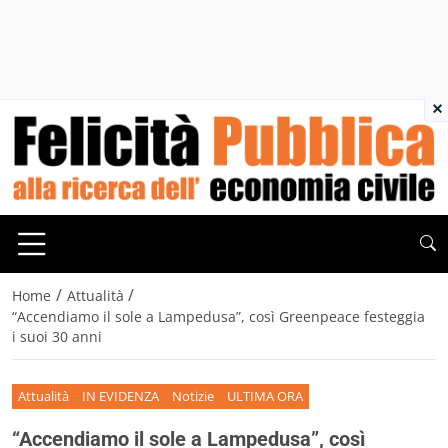
×
/
/
Home
Attualità
“Accendiamo il sole a Lampedusa”, così Greenpeace festeggia
i suoi 30 anni
Attualità
IN EVIDENZA
Notizie
ULTIMA ORA
“Accendiamo il sole a Lampedusa”, così