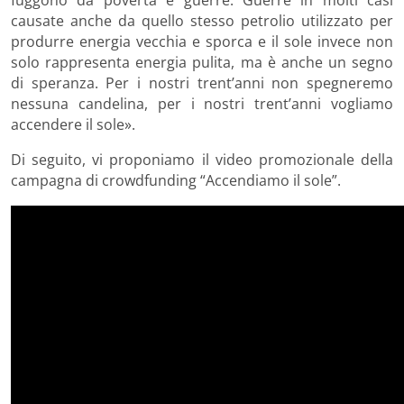
fuggono da povertà e guerre. Guerre in molti casi
causate anche da quello stesso petrolio utilizzato per
produrre energia vecchia e sporca e il sole invece non
solo rappresenta energia pulita, ma è anche un segno
di speranza. Per i nostri trent’anni non spegneremo
nessuna candelina, per i nostri trent’anni vogliamo
accendere il sole».
Di seguito, vi proponiamo il video promozionale della
campagna di crowdfunding “Accendiamo il sole”.