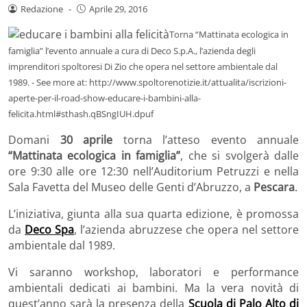
Redazione
-
Aprile 29, 2016
Torna “Mattinata ecologica in
famiglia” l’evento annuale a cura di Deco S.p.A., l’azienda degli
imprenditori spoltoresi Di Zio che opera nel settore ambientale dal
1989. - See more at: http://www.spoltorenotizie.it/attualita/iscrizioni-
aperte-per-il-road-show-educare-i-bambini-alla-
felicita.html#sthash.qBSngIUH.dpuf
Domani
30 aprile
torna l’atteso evento annuale
“Mattinata ecologica in famiglia”
, che si svolgerà dalle
ore 9:30 alle ore 12:30 nell’Auditorium Petruzzi e nella
Sala Favetta del Museo delle Genti d’Abruzzo, a
Pescara
.
L’iniziativa, giunta alla sua quarta edizione, è promossa
da
Deco Spa
, l’azienda abruzzese che opera nel settore
ambientale dal 1989.
Vi saranno workshop, laboratori e performance
ambientali dedicati ai bambini. Ma la vera novità di
quest’anno sarà la presenza della
Scuola di Palo Alto di