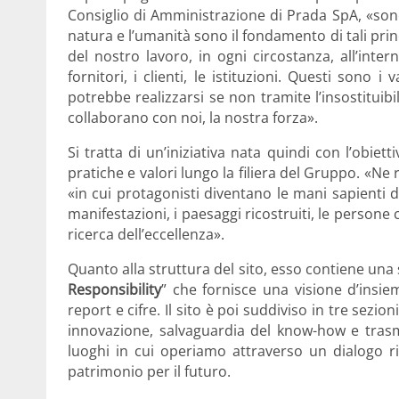
Consiglio di Amministrazione di Prada SpA, «sono la
natura e l’umanità sono il fondamento di tali princ
del nostro lavoro, in ogni circostanza, all’intern
fornitori, i clienti, le istituzioni. Questi sono 
potrebbe realizzarsi se non tramite l’insostitui
collaborano con noi, la nostra forza».
Si tratta di un’iniziativa nata quindi con l’obiet
pratiche e valori lungo la ﬁliera del Gruppo. «Ne 
«in cui protagonisti diventano le mani sapienti de
manifestazioni, i paesaggi ricostruiti, le person
ricerca dell’eccellenza».
Quanto alla struttura del sito, esso contiene una 
Responsibility
” che fornisce una visione d’insiem
report e cifre. Il sito è poi suddiviso in tre sezioni
innovazione, salvaguardia del know-how e tras
luoghi in cui operiamo attraverso un dialogo ri
patrimonio per il futuro.