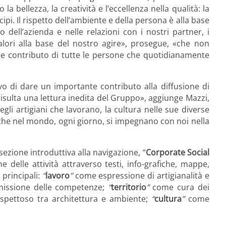
 bellezza, la creatività e l’eccellenza nella qualità: la
ipi. Il rispetto dell’ambiente e della persona è alla base
o dell’azienda e nelle relazioni con i nostri partner, i
i valori alla base del nostro agire», prosegue, «che non
bile contributo di tutte le persone che quotidianamente
tivo di dare un importante contributo alla diffusione di
risulta una lettura inedita del Gruppo», aggiunge Mazzi,
gli artigiani che lavorano, la cultura nelle sue diverse
e che nel mondo, ogni giorno, si impegnano con noi nella
sezione introduttiva alla navigazione, “
Corporate Social
e delle attività attraverso testi, info-grafiche, mappe,
 principali:
“
lavoro
”
come espressione di artigianalità e
missione delle competenze;
“
territorio
”
come cura dei
spettoso tra architettura e ambiente;
“
cultura
”
come