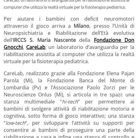
CareLab, un laboratorio d'avanguardia per la riabilitazione assistita al
computer che utilizza la realtà virtuale per la fisioterapia pediatrica.
Per aiutare i bambini con deficit neuromotori
attraverso il gioco arriva a
Milano
, presso l’Unità di
Neuropsichiatria e Riabilitazione dell’Età evolutiva
dell’
IRCCS S. Maria Nascente
della
Fondazione Don
Gnocchi
,
CareLab
, un laboratorio d’avanguardia per la
riabilitazione assistita al computer che utilizza la realtà
virtuale per la fisioterapia pediatrica.
CareLab, realizzato grazie alla Fondazione Elena Pajan
Parola (Mi), la Fondazione Banca del Monte di
Lombardia (Pv) e l’Associazione Paolo Zorzi per le
Neuroscienze Onlus (Mi), si articola in tre spazi: una
stanza multimediale “
hi-tech
” per permettere ai
bambini di svolgere attività di riabilitazione motoria e
cognitiva, sotto forma di gioco interattivo; una stanza
“
low-tech
“, per sviluppare l’attività su supporti per
consentire ai bambini di proseguire una parte della
riabilitazione a casa e infine una stanza di controllo e