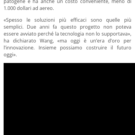
patogene e ha anche un costo conveniente, meno di
1.000 dollari ad aereo.
«Spesso le soluzioni più efficaci sono quelle più
semplici. Due anni fa questo progetto non poteva
essere avviato perché la tecnologia non lo supportava»,
ha dichiarato Wang, «ma oggi è un’era d’oro per
l’innovazione. Insieme possiamo costruire il futuro
oggi».