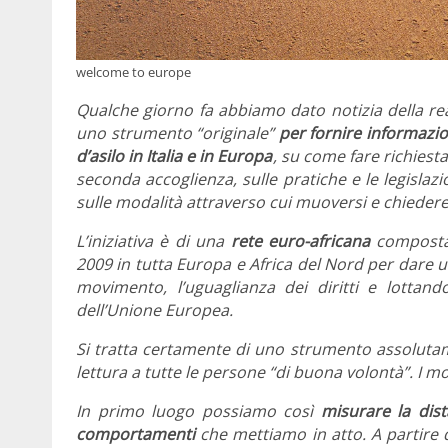
welcome to europe
Qualche giorno fa abbiamo dato notizia della re
uno strumento “originale”
per fornire informazi
d’asilo in Italia e in Europa
, su come fare richiesta
seconda accoglienza, sulle pratiche e le legislaz
sulle modalità attraverso cui muoversi e chiedere a
L’iniziativa è di una
rete euro-africana
composta 
2009 in tutta Europa e Africa del Nord per dare 
movimento, l’uguaglianza dei diritti e lottand
dell’Unione Europea.
Si tratta certamente di uno strumento assolutam
lettura a tutte le persone “di buona volontà”. I mo
In primo luogo possiamo così
misurare la dist
comportamenti
che mettiamo in atto. A partire 