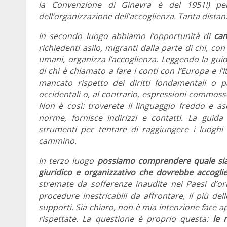
la Convenzione di Ginevra è del 1951!) per
dell’organizzazione dell’accoglienza. Tanta distanza
In secondo luogo abbiamo l’opportunità di
cam
richiedenti asilo, migranti dalla parte di chi, co
umani, organizza l’accoglienza. Leggendo la guid
di chi è chiamato a fare i conti con l’Europa e l’
mancato rispetto dei diritti fondamentali o pa
occidentali o, al contrario, espressioni commosse
Non è così: troverete il linguaggio freddo e ase
norme, fornisce indirizzi e contatti. La guid
strumenti per tentare di raggiungere i luoghi d
cammino.
In terzo luogo
possiamo comprendere quale sia l
giuridico e organizzativo che dovrebbe accoglie
stremate da sofferenze inaudite nei Paesi d’ori
procedure inestricabili da affrontare, il più de
supporti. Sia chiaro, non è mia intenzione fare a
rispettate. La questione è proprio questa:
le 