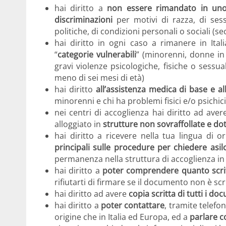
hai diritto a
non essere rimandato in uno
discriminazioni
per motivi di razza, di sesso
politiche, di condizioni personali o sociali (se
hai diritto in ogni caso a rimanere in Ital
“
categorie vulnerabili
” (minorenni, donne in 
gravi violenze psicologiche, fisiche o sessua
meno di sei mesi di età)
hai diritto
all’assistenza medica di base e a
minorenni e chi ha problemi fisici e/o psichici
nei centri di accoglienza hai diritto ad ave
alloggiato in
strutture non sovraffollate e dotat
hai diritto a ricevere nella tua lingua di
principali sulle procedure per chiedere asilo,
permanenza nella struttura di accoglienza in cu
hai diritto a
poter comprendere quanto scritt
rifiutarti di firmare se il documento non è scr
hai diritto ad avere
copia scritta di tutti i do
hai diritto a
poter contattare
, tramite telefo
origine che in Italia ed Europa, ed a
parlare c