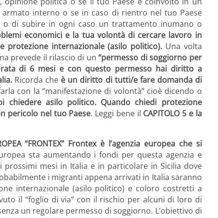
 opinione politica o se il tuo Paese è coinvolto in un
o armato interno o se in caso di rientro nel tuo Paese
to o di subire in ogni caso un trattamento inumano o
oblemi economici e la tua volontà di cercare lavoro in
e protezione internazionale (asilo politico).
Una volta
ana prevede il rilascio di un
“permesso di soggiorno per
durata di 6 mesi e con questo permesso hai diritto a
lia.
Ricorda che
è un diritto di tutti/e fare domanda di
arla con la “manifestazione di volontà” cioè dicendo o
i chiedere asilo politico. Quando chiedi protezione
in pericolo nel tuo Paese
. Leggi bene il
CAPITOLO 5 e la
PEA “FRONTEX” Frontex è l’agenzia europea che si
uropea sta aumentando i fondi per questa agenzia e
prossimi mesi in Italia e in particolare in Sicilia dove
obabilmente i migranti appena arrivati in Italia saranno
ne internazionale (asilo politico) e coloro costretti a
to il “foglio di via” con il rischio per alcuni di loro di
a senza un regolare permesso di soggiorno. L’obiettivo di