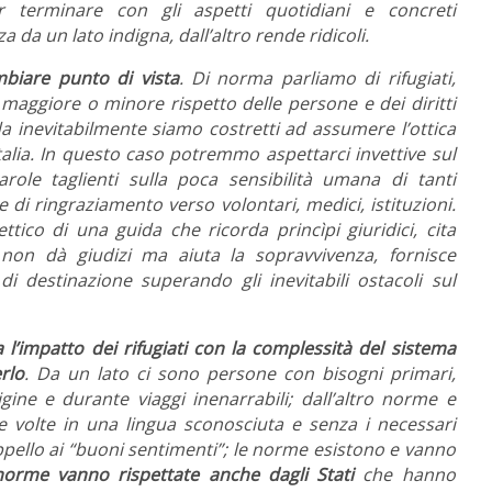
 terminare con gli aspetti quotidiani e concreti
 da un lato indigna, dall’altro rende ridicoli.
biare punto di vista
. Di norma parliamo di rifugiati,
n maggiore o minore rispetto delle persone e dei diritti
a inevitabilmente siamo costretti ad assumere l’ottica
Italia. In questo caso potremmo aspettarci invettive sul
role taglienti sulla poca sensibilità umana di tanti
 di ringraziamento verso volontari, medici, istituzioni.
ttico di una guida che ricorda princìpi giuridici, cita
a non dà giudizi ma aiuta la sopravvivenza, fornisce
i destinazione superando gli inevitabili ostacoli sul
’impatto dei rifugiati con la complessità del sistema
rlo
. Da un lato ci sono persone con bisogni primari,
gine e durante viaggi inenarrabili; dall’altro norme e
lle volte in una lingua sconosciuta e senza i necessari
ppello ai “buoni sentimenti”; le norme esistono e vanno
norme vanno rispettate anche dagli Stati
che hanno