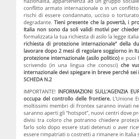
nazionalità, appartenenza ad un gruppo sociale,
conflitto armato internazionale o in un conflitt
rischi di essere condannato, ucciso o tortura
degradante.
Tieni presente che la povertà, i pr
Italia non sono da soli validi motivi per chieder
formalizzata la tua richiesta di asilo la legge itali
richiesta di protezione internazionale” della 
lavorare dopo 2 mesi di regolare soggiorno in Ita
protezione internazionale (asilo politico)
e puoi f
scrivendo (in una lingua che conosci)
che vuo
internazionale devi spiegare in breve perché sei 
SCHEDA N.2
IMPORTANTE!
INFORMAZIONI SULL’AGENZIA EURO
occupa del controllo delle frontiere.
L’Unione E
moltissimi membri di Frontex saranno inviati nei 
saranno aperti gli “hotspot”, nuovi centri dove pr
divisi tra coloro che potranno chiedere protezio
farlo solo dopo essere stati detenuti o aver ricevu
essere rimpatriati o costretti a rimanere in Itali