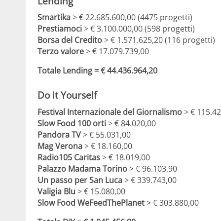
Lending
Smartika
> € 22.685.600,00 (4475 progetti)
Prestiamoci
> € 3.100.000,00 (598 progetti)
Borsa del Credito
> € 1.571.625,20 (116 progetti)
Terzo valore
> € 17.079.739,00
Totale Lending = € 44.436.964,20
Do it Yourself
Festival Internazionale del Giornalismo
> € 115.42
Slow Food 100 orti
> € 84.020,00
Pandora TV
> € 55.031,00
Mag Verona
> € 18.160,00
Radio105 Caritas
> € 18.019,00
Palazzo Madama Torino
> € 96.103,90
Un passo per San Luca
> € 339.743,00
Valigia Blu
> € 15.080,00
Slow Food WeFeedThePlanet
> € 303.880,00