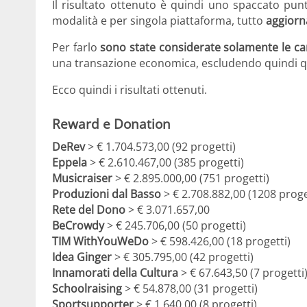
Il risultato ottenuto è quindi uno spaccato pun
modalità e per singola piattaforma, tutto
aggiorn
Per farlo
sono state considerate solamente le c
una transazione economica, escludendo quindi q
Ecco quindi i risultati ottenuti.
Reward e Donation
DeRev
> € 1.704.573,00 (92 progetti)
Eppela
> € 2.610.467,00 (385 progetti)
Musicraiser
> € 2.895.000,00 (751 progetti)
Produzioni dal Basso
> € 2.708.882,00 (1208 proge
Rete del Dono
> € 3.071.657,00
BeCrowdy
> € 245.706,00 (50 progetti)
TIM WithYouWeDo
> € 598.426,00 (18 progetti)
Idea Ginger
> € 305.795,00 (42 progetti)
Innamorati della Cultura
> € 67.643,50 (7 progetti
Schoolraising
> € 54.878,00 (31 progetti)
Sportsupporter
> € 1.640,00 (8 progetti)