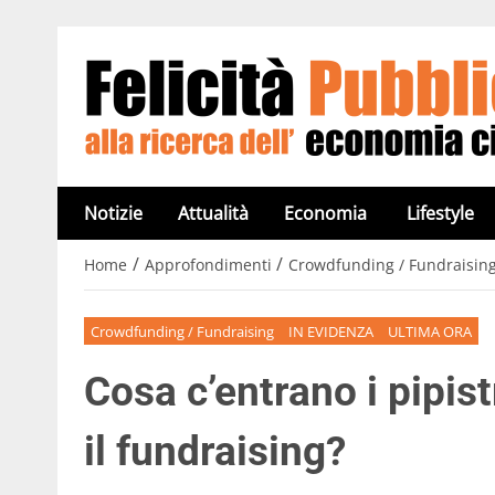
Notizie
Attualità
Economia
Lifestyle
/
/
Home
Approfondimenti
Crowdfunding / Fundraisin
Crowdfunding / Fundraising
IN EVIDENZA
ULTIMA ORA
Cosa c’entrano i pipistr
il fundraising?