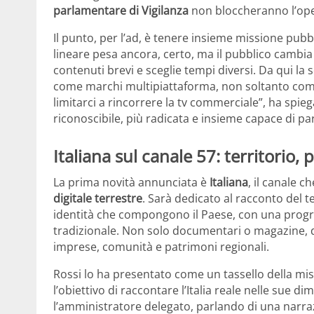
parlamentare di Vigilanza
non bloccheranno l’opera
Il punto, per l’ad, è tenere insieme missione pub
lineare pesa ancora, certo, ma il pubblico cambia 
contenuti brevi e sceglie tempi diversi. Da qui la 
come marchi multipiattaforma, non soltanto come
limitarci a rincorrere la tv commerciale”, ha spieg
riconoscibile, più radicata e insieme capace di pa
Italiana sul canale 57: territorio, 
La prima novità annunciata è
Italiana
, il canale c
digitale terrestre
. Sarà dedicato al racconto del te
identità che compongono il Paese, con una progra
tradizionale. Non solo documentari o magazine, 
imprese, comunità e patrimoni regionali.
Rossi lo ha presentato come un tassello della miss
l’obiettivo di raccontare l’Italia reale nelle sue di
l’amministratore delegato, parlando di una narraz