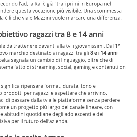
condo l’ad, la Rai è già “tra i primi in Europa nel
 rendere questa vocazione più visibile. Una scommessa
 Ma è lì che viale Mazzini vuole marcare una differenza.
biettivo ragazzi tra 8 e 14 anni
le da trattenere davanti alla tv: i giovanissimi. Dal
1°
ovo marchio destinato ai ragazzi tra gli
8 e i 14 anni
,
scelta segnala un cambio di linguaggio, oltre che di
istema fatto di streaming, social, gaming e contenuti on
 significa ripensare format, durata, tono e
o prodotti per ragazzi e aspettare che arrivino.
aci di passare dalla tv alle piattaforme senza perdere
me un progetto più largo del canale lineare, con
 le abitudini quotidiane degli adolescenti e dei
iva per il futuro dell’azienda.