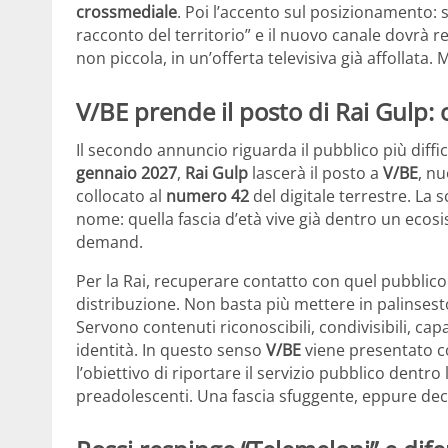
crossmediale
. Poi l’accento sul posizionamento: se
racconto del territorio” e il nuovo canale dovrà
non piccola, in un’offerta televisiva già affollata.
V/BE prende il posto di Rai Gulp: o
Il secondo annuncio riguarda il pubblico più diffici
gennaio 2027
,
Rai Gulp
lascerà il posto a
V/BE
, nu
collocato al
numero 42
del digitale terrestre. La 
nome: quella fascia d’età vive già dentro un ecos
demand.
Per la Rai, recuperare contatto con quel pubblico
distribuzione. Non basta più mettere in palinsest
Servono contenuti riconoscibili, condivisibili, cap
identità. In questo senso
V/BE
viene presentato co
l’obiettivo di riportare il servizio pubblico dentro
preadolescenti. Una fascia sfuggente, eppure decis