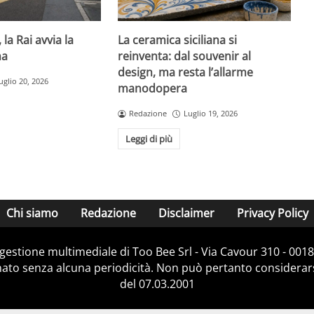
la Rai avvia la
La ceramica siciliana si
na
reinventa: dal souvenir al
design, ma resta l’allarme
uglio 20, 2026
manodopera
Redazione
Luglio 19, 2026
Leggi di più
Chi siamo
Redazione
Disclaimer
Privacy Policy
e gestione multimediale di Too Bee Srl - Via Cavour 310 - 00
nato senza alcuna periodicità. Non può pertanto considerarsi
del 07.03.2001