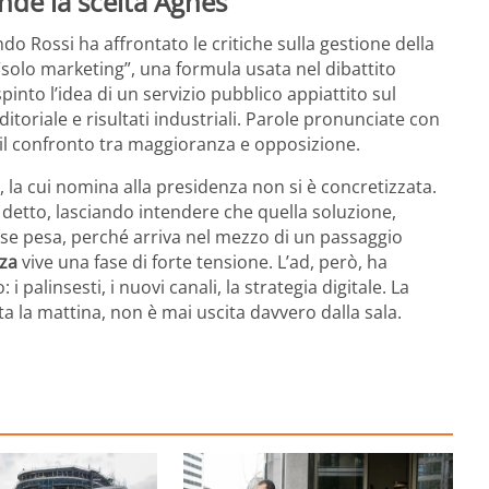
ende la scelta Agnes
ndo Rossi ha affrontato le critiche sulla gestione della
 “solo marketing”, una formula usata nel dibattito
into l’idea di un servizio pubblico appiattito sul
itoriale e risultati industriali. Parole pronunciate con
 il confronto tra maggioranza e opposizione.
, la cui nomina alla presidenza non si è concretizzata.
detto, lasciando intendere che quella soluzione,
rase pesa, perché arriva nel mezzo di un passaggio
nza
vive una fase di forte tensione. L’ad, però, ha
i palinsesti, i nuovi canali, la strategia digitale. La
ta la mattina, non è mai uscita davvero dalla sala.