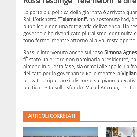
Rossi respinge “Telemeloni” e dif
La parte più politica della giornata è arrivata qua
Rai. L’etichetta
“Telemeloni”
, ha sostenuto l’ad, è
pubblico e non una fotografia dell’azienda. Ha resp
governo e ha rivendicato pluralismo, continuità ed
tono fermo, mentre attorno alla Rai resta aperto
Rossi è intervenuto anche sul caso
Simona Agnes
“È stato un errore non nominarla presidente”, ha 
almeno in questa fase, sia ormai alle spalle. La f
delicato per la governance Rai e mentre la
Vigila
provato a riportare il discorso sul piano operativo: 
politica resta sullo sfondo. Ma ad Ancona, per tut
ARTICOLI CORRELATI