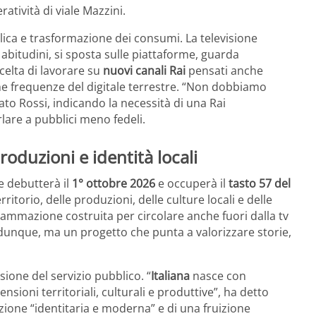
tività di viale Mazzini.
blica e trasformazione dei consumi. La televisione
abitudini, si sposta sulle piattaforme, guarda
scelta di lavorare su
nuovi canali Rai
pensati anche
 frequenze del digitale terrestre. “Non dobbiamo
ato Rossi, indicando la necessità di una Rai
rlare a pubblici meno fedeli.
produzioni e identità locali
he debutterà il
1° ottobre 2026
e occuperà il
tasto 57 del
rritorio, delle produzioni, delle culture locali e delle
mmazione costruita per circolare anche fuori dalla tv
dunque, ma un progetto che punta a valorizzare storie,
ione del servizio pubblico. “
Italiana
nasce con
mensioni territoriali, culturali e produttive”, ha detto
ione “identitaria e moderna” e di una fruizione