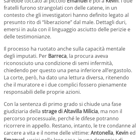
sarebbe toccato al piccolo
Emanuel
e poi a
Kevin
. I due
fratelli furono strangolati con delle catene, in un
contesto che gli investigatori hanno definito legato al
presunto rito di “liberazione” dal male. Dettagli duri,
emersi in aula con il linguaggio asciutto delle perizie e
delle testimonianze.
Il processo ha ruotato anche sulla capacità mentale
degli imputati. Per
Barreca
, la procura aveva
riconosciuto una condizione di semi infermità,
chiedendo per questo una pena inferiore all’ergastolo.
La corte, però, ha dato una lettura diversa, ritenendo
che il muratore e i due complici fossero pienamente
responsabili delle proprie azioni.
Con la sentenza di primo grado si chiude una fase
giudiziaria della
strage di Altavilla Milicia
, ma non il
percorso processuale, perché le difese potranno
ricorrere in appello. Restano, intanto, le tre condanne al
carcere a vita e il nome delle vittime:
Antonella
,
Kevin
ed
Emanuel
, uccisi nella loro casa, in una domenica di