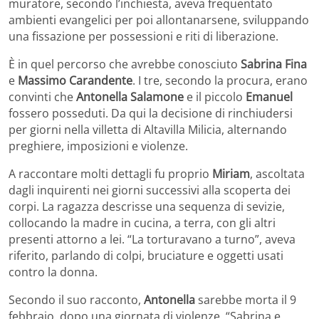
muratore, secondo l’inchiesta, aveva frequentato
ambienti evangelici per poi allontanarsene, sviluppando
una fissazione per possessioni e riti di liberazione.
È in quel percorso che avrebbe conosciuto
Sabrina Fina
e
Massimo Carandente
. I tre, secondo la procura, erano
convinti che
Antonella Salamone
e il piccolo
Emanuel
fossero posseduti. Da qui la decisione di rinchiudersi
per giorni nella villetta di Altavilla Milicia, alternando
preghiere, imposizioni e violenze.
A raccontare molti dettagli fu proprio
Miriam
, ascoltata
dagli inquirenti nei giorni successivi alla scoperta dei
corpi. La ragazza descrisse una sequenza di sevizie,
collocando la madre in cucina, a terra, con gli altri
presenti attorno a lei. “La torturavano a turno”, aveva
riferito, parlando di colpi, bruciature e oggetti usati
contro la donna.
Secondo il suo racconto,
Antonella
sarebbe morta il 9
febbraio, dopo una giornata di violenze. “Sabrina e