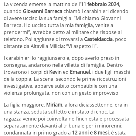
La vicenda emerse la mattina dell’
11 febbraio 2024
,
quando
Giovanni Barreca
chiamò i carabinieri dicendo
di avere ucciso la sua famiglia. “Mi chiamo Giovanni
Barreca. Ho ucciso tutta la mia famiglia, venite a
prendermi”, avrebbe detto al militare che rispose al
telefono. Poi aggiunse di trovarsi a
Casteldaccia
, poco
distante da Altavilla Milicia: “Vi aspetto lì”.
I carabinieri lo raggiunsero e, dopo averlo preso in
consegna, andarono nella villetta di famiglia. Dentro
trovarono i corpi di
Kevin
ed
Emanuel
, i due figli maschi
della coppia. La scena, secondo le prime ricostruzioni
investigative, apparve subito compatibile con una
violenza prolungata, non con un gesto improvviso.
La figlia maggiore,
Miriam
, allora diciassettenne, era in
una stanza, seduta sul letto e in stato di choc. La
ragazza venne poi coinvolta nell’inchiesta e processata
separatamente davanti al tribunale per i minorenni:
condannata in primo grado a
12 anni e 8 mesi
, è stata