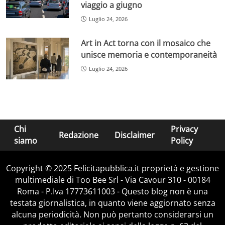
viaggio a giugno
Luglio 24, 2026
Art in Act torna con il mosaico che
unisce memoria e contemporaneità
Luglio 24, 2026
Chi
Privacy
Redazione
Disclaimer
siamo
Policy
Copyright © 2025 Felicitapubblica.it proprietà e gestione
multimediale di Too Bee Srl - Via Cavour 310 - 00184
Roma - P.Iva 17773611003 - Questo blog non è una
testata giornalistica, in quanto viene aggiornato senza
alcuna periodicità. Non può pertanto considerarsi un