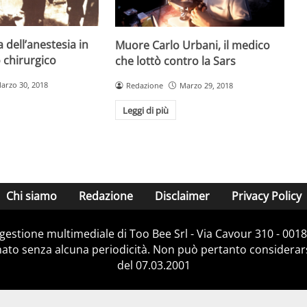
 dell’anestesia in
Muore Carlo Urbani, il medico
 chirurgico
che lottò contro la Sars
arzo 30, 2018
Redazione
Marzo 29, 2018
Leggi di più
Chi siamo
Redazione
Disclaimer
Privacy Policy
e gestione multimediale di Too Bee Srl - Via Cavour 310 - 00
nato senza alcuna periodicità. Non può pertanto considerarsi
del 07.03.2001