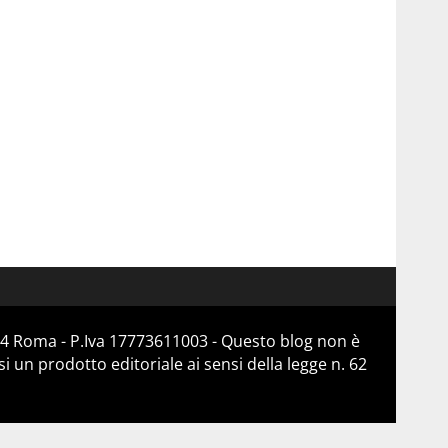
184 Roma - P.Iva 17773611003 - Questo blog non è
 un prodotto editoriale ai sensi della legge n. 62