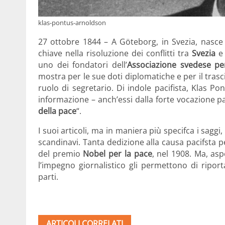
klas-pontus-arnoldson
27 ottobre 1844 – A Göteborg, in Svezia, nasc
chiave nella risoluzione dei conflitti tra
Svezia
uno dei fondatori dell’
Associazione svedese per
mostra per le sue doti diplomatiche e per il tras
ruolo di segretario. Di indole pacifista, Klas P
informazione – anch’essi dalla forte vocazione pac
della pace
“.
I suoi articoli, ma in maniera più specifca i saggi,
scandinavi. Tanta dedizione alla causa pacifsta 
del premio
Nobel per la pace
, nel 1908. Ma, asp
l’impegno giornalistico gli permettono di riport
parti.
ARTICOLI CORRELATI