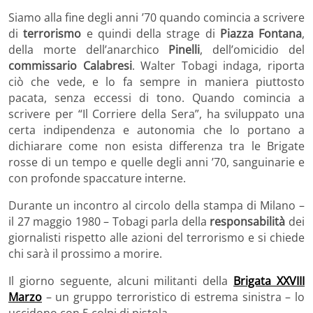
Siamo alla fine degli anni ’70 quando comincia a scrivere
di
terrorismo
e quindi della strage di
Piazza Fontana
,
della morte dell’anarchico
Pinelli
, dell’omicidio del
commissario Calabresi
. Walter Tobagi indaga, riporta
ciò che vede, e lo fa sempre in maniera piuttosto
pacata, senza eccessi di tono. Quando comincia a
scrivere per “Il Corriere della Sera”, ha sviluppato una
certa indipendenza e autonomia che lo portano a
dichiarare come non esista differenza tra le Brigate
rosse di un tempo e quelle degli anni ’70, sanguinarie e
con profonde spaccature interne.
Durante un incontro al circolo della stampa di Milano –
il 27 maggio 1980 – Tobagi parla della
responsabilità
dei
giornalisti rispetto alle azioni del terrorismo e si chiede
chi sarà il prossimo a morire.
Il giorno seguente, alcuni militanti della
Brigata XXVIII
Marzo
– un gruppo terroristico di estrema sinistra – lo
uccidono con 5 colpi di pistola.