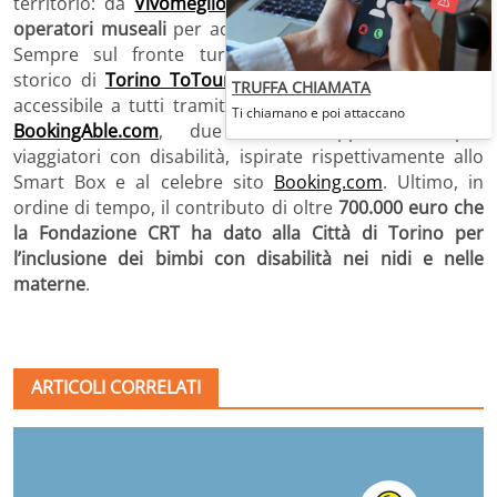
territorio: da
Vivomeglio
,
ai
corsi di formazione degli
operatori museali
per accogliere visitatori in difficoltà.
Sempre sul fronte turistico, l’itinerario nel centro
storico di
Torino ToTourForAll
, progettato per essere
TRUFFA CHIAMATA
accessibile a tutti tramite app. E ancora:
String Box e
Ti chiamano e poi attaccano
BookingAble.com
, due nuove opportunità per
viaggiatori con disabilità, ispirate rispettivamente allo
Smart Box e al celebre sito
Booking.com
. Ultimo, in
ordine di tempo, il contributo di oltre
700.000 euro che
la Fondazione CRT ha dato alla Città di Torino per
l’inclusione dei bimbi con disabilità nei nidi e nelle
materne
.
ARTICOLI CORRELATI