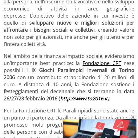
alla persona, nell’inserimento lavorativo e nello sviluppo
economico di attività in aree geografiche
depresse. L’obiettivo delle aziende in cui investe è
quello di
sviluppare nuove e migliori soluzioni per
affrontare i bisogni sociali e collettivi
, creando valore
non solo per gli azionisti, ma anche per gli utenti e per
l’intera collettività.
Nell’ambito della finanza a impatto sociale, evidenziamo
un’importante best practice: la
Fondazione CRT
rese
possibili i
IX Giochi Paralimpici Invernali di Torino
2006
con un contributo straordinario di 20 milioni di
euro. A distanza di 10 anni, la Fondazione sostiene i
festeggiamenti del decennale che si terranno in data
26/27/28 febbraio 2016 (
http://www.to2016.it
).
Per la Fondazione CRT le Paralimpiadi sono state anche
un punto di partenza. Da allora, infatti, la Fondazione ha
promosso molti progetti per migliorare l’inclusione
delle persone con disabilità e l’accessibilità del nostro