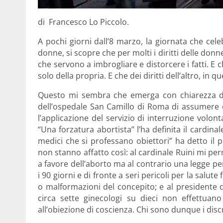
di Francesco Lo Piccolo.
A pochi giorni dall’8 marzo, la giornata che cele
donne, si scopre che per molti i diritti delle don
che servono a imbrogliare e distorcere i fatti. E c
solo della propria. E che dei diritti dell’altro, in
Questo mi sembra che emerga con chiarezza dall
dell’ospedale San Camillo di Roma di assumere d
l’applicazione del servizio di interruzione volont
“Una forzatura abortista” l’ha definita il cardinal
medici che si professano obiettori” ha detto il 
non stanno affatto così: al cardinale Ruini mi per
a favore dell’aborto ma al contrario una legge pe
i 90 giorni e di fronte a seri pericoli per la salut
o malformazioni del concepito; e al presidente d
circa sette ginecologi su dieci non effettuano
all’obiezione di coscienza. Chi sono dunque i disc