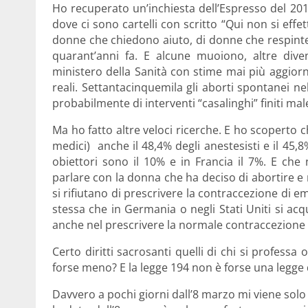
Ho recuperato un’inchiesta dell’Espresso del 201
dove ci sono cartelli con scritto “Qui non si effet
donne che chiedono aiuto, di donne che respinte d
quarant’anni fa. E alcune muoiono, altre diventa
ministero della Sanità con stime mai più aggiorn
reali. Settantacinquemila gli aborti spontanei nel
probabilmente di interventi “casalinghi” finiti mal
Ma ho fatto altre veloci ricerche. E ho scoperto 
medici) anche il 48,4% degli anestesisti e il 45
obiettori sono il 10% e in Francia il 7%. E che 
parlare con la donna che ha deciso di abortire e n
si rifiutano di prescrivere la contraccezione di e
stessa che in Germania o negli Stati Uniti si acq
anche nel prescrivere la normale contraccezione o
Certo diritti sacrosanti quelli di chi si professa
forse meno? E la legge 194 non è forse una legge 
Davvero a pochi giorni dall’8 marzo mi viene solo d