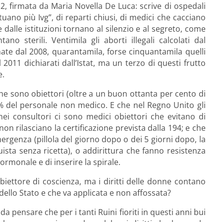
2, firmata da Maria Novella De Luca: scrive di ospedali
tuano più Ivg”, di reparti chiusi, di medici che cacciano
alle istituzioni tornano al silenzio e al segreto, come
no sterili. Ventimila gli aborti illegali calcolati dal
ate dal 2008, quarantamila, forse cinquantamila quelli
 2011 dichiarati dall’Istat, ma un terzo di questi frutto
e.
che sono obiettori (oltre a un buon ottanta per cento di
,8% del personale non medico. E che nel Regno Unito gli
nei consultori ci sono medici obiettori che evitano di
on rilasciano la certificazione prevista dalla 194; e che
mergenza (pillola del giorno dopo o dei 5 giorni dopo, la
uista senza ricetta), o addirittura che fanno resistenza
rmonale e di inserire la spirale.
 obiettore di coscienza, ma i diritti delle donne contano
dello Stato e che va applicata e non affossata?
a pensare che per i tanti Ruini fioriti in questi anni bui