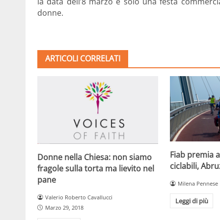
la data dell’8 marzo è solo una festa commercia
donne.
ARTICOLI CORRELATI
Fiab premia a
Donne nella Chiesa: non siamo
ciclabili, Abr
fragole sulla torta ma lievito nel
pane
Milena Pennese
Valerio Roberto Cavallucci
Leggi di più
Marzo 29, 2018