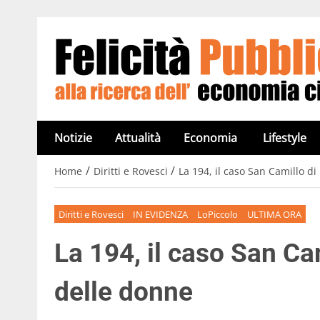
Notizie
Attualità
Economia
Lifestyle
/
/
Home
Diritti e Rovesci
La 194, il caso San Camillo di
Diritti e Rovesci
IN EVIDENZA
LoPiccolo
ULTIMA ORA
La 194, il caso San Cam
delle donne