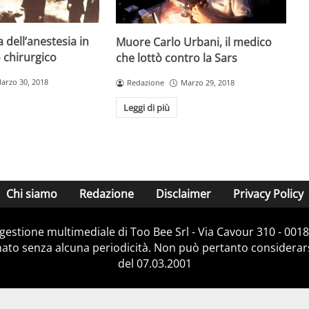
 dell’anestesia in
Muore Carlo Urbani, il medico
 chirurgico
che lottò contro la Sars
arzo 30, 2018
Redazione
Marzo 29, 2018
Leggi di più
Chi siamo
Redazione
Disclaimer
Privacy Policy
e gestione multimediale di Too Bee Srl - Via Cavour 310 - 00
nato senza alcuna periodicità. Non può pertanto considerarsi
del 07.03.2001