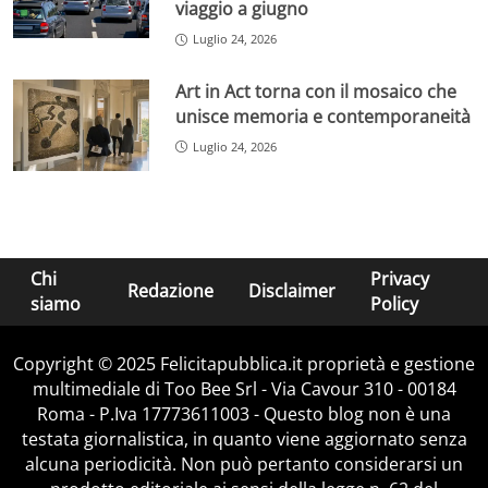
viaggio a giugno
Luglio 24, 2026
Art in Act torna con il mosaico che
unisce memoria e contemporaneità
Luglio 24, 2026
Chi
Privacy
Redazione
Disclaimer
siamo
Policy
Copyright © 2025 Felicitapubblica.it proprietà e gestione
multimediale di Too Bee Srl - Via Cavour 310 - 00184
Roma - P.Iva 17773611003 - Questo blog non è una
testata giornalistica, in quanto viene aggiornato senza
alcuna periodicità. Non può pertanto considerarsi un