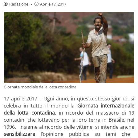
Redazione
-
Aprile 17, 2017
Giornata mondiale della lotta contadina
17 aprile 2017 – Ogni anno, in questo stesso giorno, si
celebra in tutto il mondo la
Giornata internazionale
della lotta contadina
, in ricordo del massacro di 19
contadini che lottavano per la loro terra in
Brasile
, nel
1996. Insieme al ricordo delle vittime, si intende anche
sensibilizzare
l’opinione pubblica su temi che