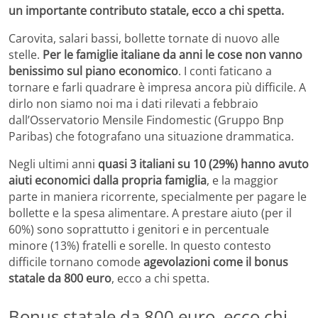
un importante contributo statale, ecco a chi spetta.
Carovita, salari bassi, bollette tornate di nuovo alle
stelle.
Per le famiglie italiane da anni le cose non vanno
benissimo sul piano economico
. I conti faticano a
tornare e farli quadrare è impresa ancora più difficile. A
dirlo non siamo noi ma i dati rilevati a febbraio
dall’
Osservatorio Mensile Findomestic
(Gruppo Bnp
Paribas) che fotografano una situazione drammatica.
Negli ultimi anni
quasi 3 italiani su 10 (29%) hanno avuto
aiuti economici dalla propria famiglia
, e la maggior
parte in maniera ricorrente, specialmente per pagare le
bollette e la spesa alimentare. A prestare aiuto (per il
60%) sono soprattutto i genitori e in percentuale
minore (13%) fratelli e sorelle. In questo contesto
difficile tornano comode
agevolazioni come il bonus
statale da 800 euro
, ecco a chi spetta.
Bonus statale da 800 euro, ecco chi