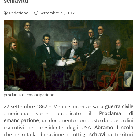
schiavitù
Redazione
-
Settembre 22, 2017
proclama-di-emancipazione-
22 settembre 1862 – Mentre imperversa la
guerra civile
americana viene pubblicato il
Proclama di
emancipazione
, un documento composto da due ordini
esecutivi del presidente degli USA
Abramo Lincoln
che decreta la liberazione di tutti gli
schiavi
dai territori