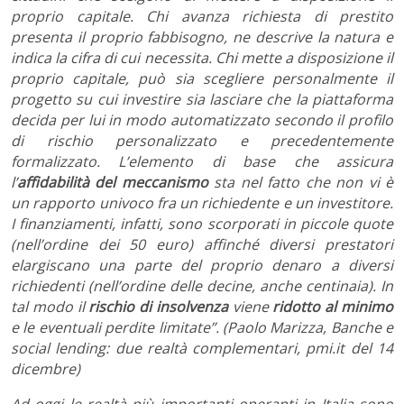
proprio capitale. Chi avanza richiesta di prestito
presenta il proprio fabbisogno, ne descrive la natura e
indica la cifra di cui necessita. Chi mette a disposizione il
proprio capitale, può sia scegliere personalmente il
progetto su cui investire sia lasciare che la piattaforma
decida per lui in modo automatizzato secondo il profilo
di rischio personalizzato e precedentemente
formalizzato. L’elemento di base che assicura
l’
affidabilità del meccanismo
sta nel fatto che non vi è
un rapporto univoco fra un richiedente e un investitore.
I finanziamenti, infatti, sono scorporati in piccole quote
(nell’ordine dei 50 euro) affinché diversi prestatori
elargiscano una parte del proprio denaro a diversi
richiedenti (nell’ordine delle decine, anche centinaia). In
tal modo il
rischio di insolvenza
viene
ridotto al minimo
e le eventuali perdite limitate”. (Paolo Marizza,
Banche e
social lending: due realtà complementari, pmi.it del 14
dicembre)
Ad oggi le realtà più importanti operanti in Italia sono