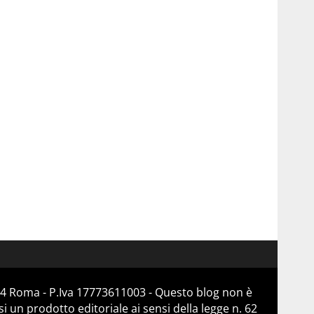
184 Roma - P.Iva 17773611003 - Questo blog non è
 un prodotto editoriale ai sensi della legge n. 62