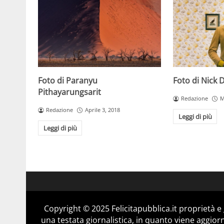
Foto di Paranyu
Foto di Nick 
Pithayarungsarit
Redazione
M
Redazione
Aprile 3, 2018
Leggi di più
Leggi di più
Copyright © 2025 Felicitapubblica.it proprietà 
una testata giornalistica, in quanto viene aggior