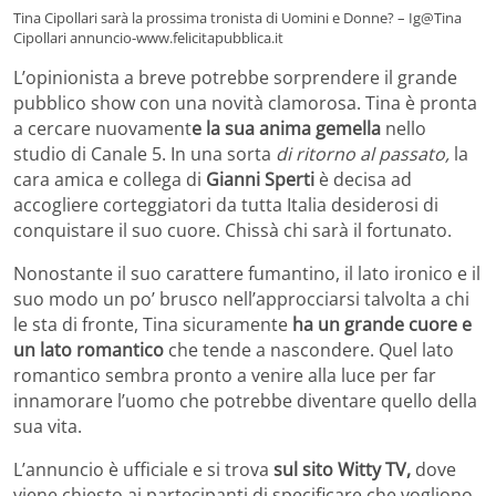
Tina Cipollari sarà la prossima tronista di Uomini e Donne? – Ig@Tina
Cipollari annuncio-www.felicitapubblica.it
L’opinionista a breve potrebbe sorprendere il grande
pubblico show con una novità clamorosa. Tina è pronta
a cercare nuovament
e la sua anima gemella
nello
studio di Canale 5. In una sorta
di ritorno al passato,
la
cara amica e collega di
Gianni Sperti
è decisa ad
accogliere corteggiatori da tutta Italia desiderosi di
conquistare il suo cuore. Chissà chi sarà il fortunato.
Nonostante il suo carattere fumantino, il lato ironico e il
suo modo un po’ brusco nell’approcciarsi talvolta a chi
le sta di fronte, Tina sicuramente
ha un grande cuore e
un lato romantico
che tende a nascondere. Quel lato
romantico sembra pronto a venire alla luce per far
innamorare l’uomo che potrebbe diventare quello della
sua vita.
L’annuncio è ufficiale e si trova
sul sito Witty TV,
dove
viene chiesto ai partecipanti di specificare che vogliono