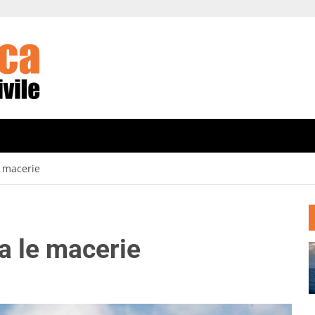
e macerie
ra le macerie