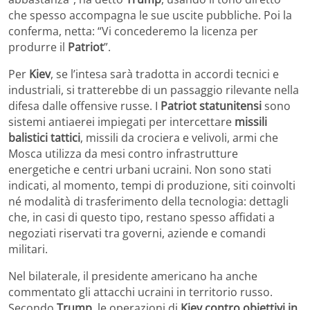
che spesso accompagna le sue uscite pubbliche. Poi la
conferma, netta: “Vi concederemo la licenza per
produrre il
Patriot
”.
Per
Kiev
, se l’intesa sarà tradotta in accordi tecnici e
industriali, si tratterebbe di un passaggio rilevante nella
difesa dalle offensive russe. I
Patriot statunitensi
sono
sistemi antiaerei impiegati per intercettare
missili
balistici tattici
, missili da crociera e velivoli, armi che
Mosca utilizza da mesi contro infrastrutture
energetiche e centri urbani ucraini. Non sono stati
indicati, al momento, tempi di produzione, siti coinvolti
né modalità di trasferimento della tecnologia: dettagli
che, in casi di questo tipo, restano spesso affidati a
negoziati riservati tra governi, aziende e comandi
militari.
Nel bilaterale, il presidente americano ha anche
commentato gli attacchi ucraini in territorio russo.
Secondo
Trump
, le operazioni di
Kiev contro obiettivi in