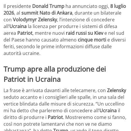
Il presidente
Donald Trump
ha annunciato oggi,
8 luglio
2026
, al
summit Nato di Ankara
, durante un bilaterale
con
Volodymyr Zelensky
, l’intenzione di concedere
all’
Ucraina
la licenza per produrre i sistemi di difesa
aerea
Patriot
, mentre nuovi
raid russi su Kiev
e nel sud
del Paese hanno causato almeno
cinque morti
e diversi
feriti, secondo le prime informazioni diffuse dalle
autorità ucraine.
Trump apre alla produzione dei
Patriot in Ucraina
La frase è arrivata davanti alle telecamere, con
Zelensky
seduto accanto e i consiglieri alle spalle, in una sala del
vertice blindata dalle misure di sicurezza. “Un uccellino
mi ha detto che parleremo di concedere all’
Ucraina
il
diritto di produrre i
Patriot
. Mostreremo come si fanno,
così non potrete lamentarvi che non ve ne diamo
abbastanza”, ha detto
Trump
, usando il tono diretto