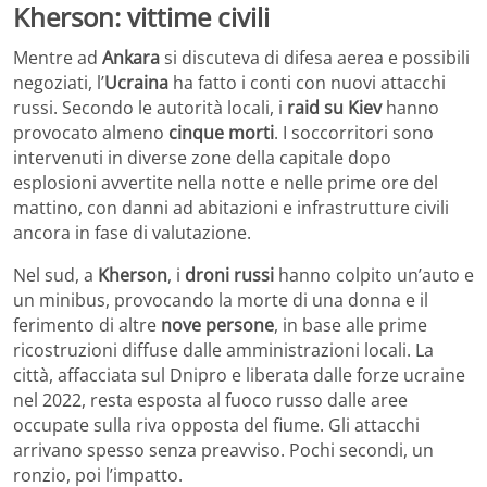
Kherson: vittime civili
Mentre ad
Ankara
si discuteva di difesa aerea e possibili
negoziati, l’
Ucraina
ha fatto i conti con nuovi attacchi
russi. Secondo le autorità locali, i
raid su Kiev
hanno
provocato almeno
cinque morti
. I soccorritori sono
intervenuti in diverse zone della capitale dopo
esplosioni avvertite nella notte e nelle prime ore del
mattino, con danni ad abitazioni e infrastrutture civili
ancora in fase di valutazione.
Nel sud, a
Kherson
, i
droni russi
hanno colpito un’auto e
un minibus, provocando la morte di una donna e il
ferimento di altre
nove persone
, in base alle prime
ricostruzioni diffuse dalle amministrazioni locali. La
città, affacciata sul Dnipro e liberata dalle forze ucraine
nel 2022, resta esposta al fuoco russo dalle aree
occupate sulla riva opposta del fiume. Gli attacchi
arrivano spesso senza preavviso. Pochi secondi, un
ronzio, poi l’impatto.