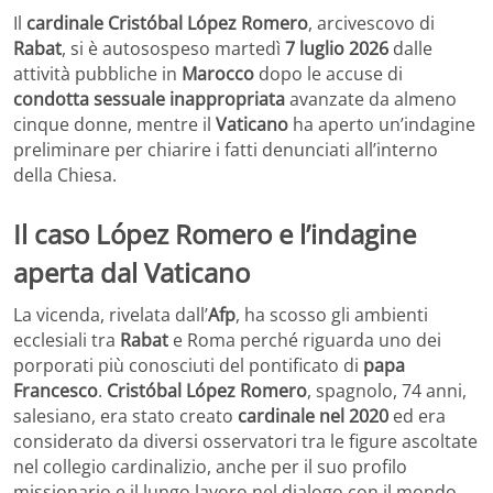
Il
cardinale Cristóbal López Romero
, arcivescovo di
Rabat
, si è autosospeso martedì
7 luglio 2026
dalle
attività pubbliche in
Marocco
dopo le accuse di
condotta sessuale inappropriata
avanzate da almeno
cinque donne, mentre il
Vaticano
ha aperto un’indagine
preliminare per chiarire i fatti denunciati all’interno
della Chiesa.
Il caso López Romero e l’indagine
aperta dal Vaticano
La vicenda, rivelata dall’
Afp
, ha scosso gli ambienti
ecclesiali tra
Rabat
e Roma perché riguarda uno dei
porporati più conosciuti del pontificato di
papa
Francesco
.
Cristóbal López Romero
, spagnolo, 74 anni,
salesiano, era stato creato
cardinale nel 2020
ed era
considerato da diversi osservatori tra le figure ascoltate
nel collegio cardinalizio, anche per il suo profilo
missionario e il lungo lavoro nel dialogo con il mondo