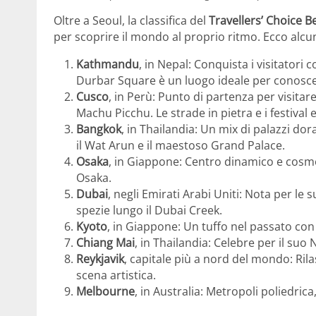
Oltre a Seoul, la classifica del
Travellers’ Choice B
per scoprire il mondo al proprio ritmo. Ecco alcun
Kathmandu
, in Nepal: Conquista i visitatori co
Durbar Square è un luogo ideale per conoscere
Cusco
, in Perù: Punto di partenza per visitar
Machu Picchu. Le strade in pietra e i festiva
Bangkok
, in Thailandia: Un mix di palazzi dor
il Wat Arun e il maestoso Grand Palace.
Osaka
, in Giappone: Centro dinamico e cosmop
Osaka.
Dubai
, negli Emirati Arabi Uniti: Nota per le 
spezie lungo il Dubai Creek.
Kyoto
, in Giappone: Un tuffo nel passato con
Chiang Mai
, in Thailandia: Celebre per il suo 
Reykjavik
, capitale più a nord del mondo: Ril
scena artistica.
Melbourne
, in Australia: Metropoli poliedrica