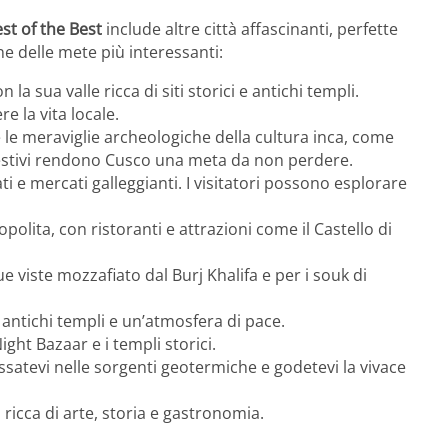
est of the Best
include altre città affascinanti, perfette
e delle mete più interessanti:
n la sua valle ricca di siti storici e antichi templi.
 la vita locale.
e le meraviglie archeologiche della cultura inca, come
l estivi rendono Cusco una meta da non perdere.
ati e mercati galleggianti. I visitatori possono esplorare
olita, con ristoranti e attrazioni come il Castello di
sue viste mozzafiato dal Burj Khalifa e per i souk di
 antichi templi e un’atmosfera di pace.
Night Bazaar e i templi storici.
assatevi nelle sorgenti geotermiche e godetevi la vivace
, ricca di arte, storia e gastronomia.