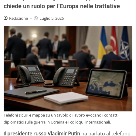
chiede un ruolo per l’Europa nelle trattative
Redazione
-
Luglio 5, 2026
Telefoni sicuri e mappa su un tavolo di lavoro evocano i contatti
diplomatici sulla guerra in Ucraina e i colloqui internazionali.
Il
presidente russo Vladimir Putin
ha parlato al telefono