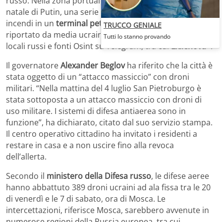
russo. Nella zona portuale di
San Pietroburgo
, città
natale di Putin, una serie di esplosioni ha provocato
incendi in un
terminal petrolifero
, secondo quanto
TRUCCO GENIALE
riportato da media ucraini che citano canali pubblici
Tutti lo stanno provando
locali russi e fonti Osint su Telegram, tra cui
Exilenova+
.
Il governatore
Alexander Beglov
ha riferito che la città è
stata oggetto di un “attacco massiccio” con droni
militari. “Nella mattina del 4 luglio San Pietroburgo è
stata sottoposta a un attacco massiccio con droni di
uso militare. I sistemi di difesa antiaerea sono in
funzione”, ha dichiarato, citato dal suo servizio stampa.
Il centro operativo cittadino ha invitato i residenti a
restare in casa e a non uscire fino alla revoca
dell’allerta.
Secondo il
ministero della Difesa russo
, le difese aeree
hanno abbattuto 389 droni ucraini ad ala fissa tra le 20
di venerdì e le 7 di sabato, ora di Mosca. Le
intercettazioni, riferisce Mosca, sarebbero avvenute in
numerose regioni della Russia europea, tra cui