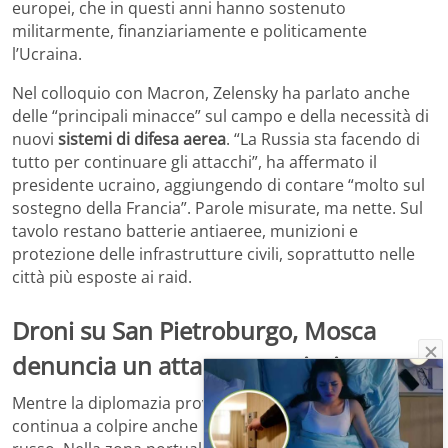
europei, che in questi anni hanno sostenuto
militarmente, finanziariamente e politicamente
l’Ucraina.
Nel colloquio con Macron, Zelensky ha parlato anche
delle “principali minacce” sul campo e della necessità di
nuovi
sistemi di difesa aerea
. “La Russia sta facendo di
tutto per continuare gli attacchi”, ha affermato il
presidente ucraino, aggiungendo di contare “molto sul
sostegno della Francia”. Parole misurate, ma nette. Sul
tavolo restano batterie antiaeree, munizioni e
protezione delle infrastrutture civili, soprattutto nelle
città più esposte ai raid.
Droni su San Pietroburgo, Mosca
denuncia un attacco massiccio
Mentre la diplomazia prova a muoversi, la guerra
continua a colpire anche in profondità nel territorio