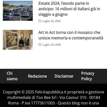
Estate 2024, l’esodo parte in
anticipo: 16 milioni di italiani già in
viaggio a giugno
Luglio 24, 2026
Art in Act torna con il mosaico che
unisce memoria e contemporaneità
Luglio 24, 2026
Chi
Privacy
Redazione
Disclaimer
siamo
Policy
Copyright © 2025 Felicitapubblica.it proprietà e gestione
multimediale di Too Bee Srl - Via Cavour 310 - 00184
Roma - P.Iva 17773611003 - Questo blog non è una