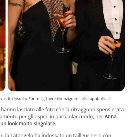
 vestito insolito-Fonte- Ig-therealhunzigram -felicitapubblica.it
 hanno lasciato alle foto che la ritraggono spensierata
amento per gli ospiti, in particolar modo, per
Anna
un look molto singolare.
r, la Tatangelo ha indossato un tailleur nero con