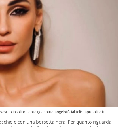
 vestito insolito-Fonte Ig-annatatangelofficial-felicitapubblica.it
inocchio e con una borsetta nera. Per quanto riguarda