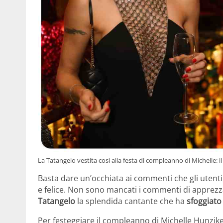
La Tatangelo vestita così alla festa di compleanno di Michelle: il
Basta dare un’occhiata ai commenti che gli utenti
e felice. Non sono mancati i commenti di apprezz
Tatangelo
la splendida cantante che ha
sfoggiato 
Per festeggiare il compleanno di Michelle Hunzike