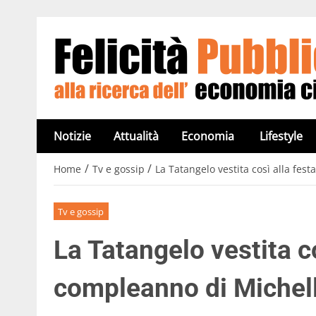
Notizie
Attualità
Economia
Lifestyle
/
/
Home
Tv e gossip
La Tatangelo vestita così alla fest
Tv e gossip
La Tatangelo vestita co
compleanno di Michelle: