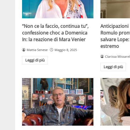
“Non ce la faccio, continua tu”,
Anticipazion
confessione choc a Domenica
Romulo pront
In: la reazione di Mara Venier
salvare Lope: 
estremo
Mattia Senese
Maggio 8, 2025
Clarissa Missarel
Leggi di più
Leggi di più