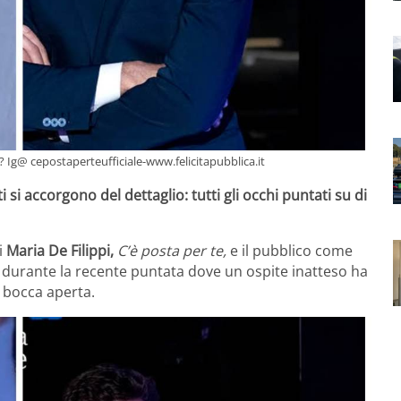
? Ig@ cepostaperteufficiale-www.felicitapubblica.it
 si accorgono del dettaglio: tutti gli occhi puntati su di
i
Maria De Filippi,
C’è posta per te,
e il pubblico come
 durante la recente puntata dove un ospite inatteso ha
a bocca aperta.