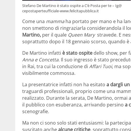
Stefano De Martino è stato ospite a C’è Posta per te – Ig@
cepostaperteufficiale-www.felicitapubblica.it
Come una
mamma
ha portato per mano e ha lanc
non smettono di ringraziarla considerandola il l
Martino,
per il quale
Queen Mary
stravede. E nes
soprattutto dopo il 18 gennaio scorso, quando è
De Martino infatti
è stato ospite
dello show, per f
Anna e Concetta
. Il suo ingresso è stato precedu
in Rai, tra cui la conduzione di
Affari Tuoi
, ma sop
visibilmente commossa.
La presentatrice infatti non ha esitato
a dargli un
traguardi professionali, proprio come una mamma 
realizzato. Durante la serata, De Martino, ormai 
il pubblico con esuberanza, arrivando persino
a 
scenografie.
Ma non ci sono solo stati entusiasmi: la parteci
suscitato anche
alcune critiche
, soprattutto consi