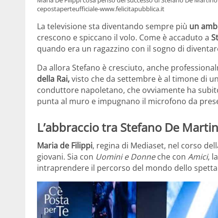
cepostaperteufficiale-www.felicitapubblica.it
La televisione sta diventando sempre più
un ambi
crescono e spiccano il volo. Come è accaduto a
S
quando era un ragazzino con il sogno di diventare
Da allora Stefano è cresciuto, anche professiona
della Rai,
visto che da settembre è al timone di un
conduttore napoletano, che ovviamente ha subit
punta al muro e impugnano il microfono da pres
L’abbraccio tra Stefano De Martin
Maria de Filippi
, regina di Mediaset, nel corso del
giovani. Sia con
Uomini e Donne
che con
Amici
, 
intraprendere il percorso del mondo dello spetta