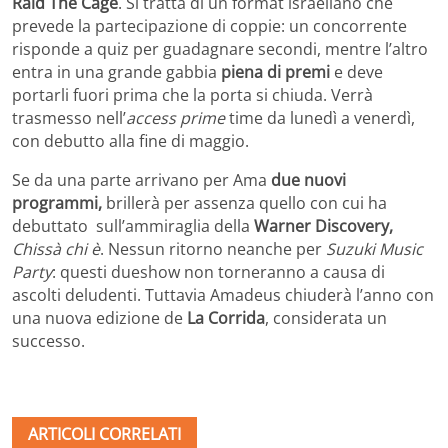
Raid The Cage
. Si tratta di un format israeliano che
prevede la partecipazione di coppie: un concorrente
risponde a quiz per guadagnare secondi, mentre l’altro
entra in una grande gabbia
piena di premi
e deve
portarli fuori prima che la porta si chiuda. Verrà
trasmesso nell’
access prime
time da lunedì a venerdì,
con debutto alla fine di maggio.
Se da una parte arrivano per Ama
due nuovi
programmi,
brillerà per assenza quello con cui ha
debuttato sull’ammiraglia della
Warner Discovery,
Chissà chi è
. Nessun ritorno neanche per
Suzuki Music
Party
: questi dueshow non torneranno a causa di
ascolti deludenti. Tuttavia Amadeus chiuderà l’anno con
una nuova edizione de
La Corrida
, considerata un
successo.
ARTICOLI CORRELATI