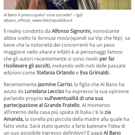
Al Bano è preoccupato? cosa succede? – Ig@
albano_official_-www.felicitapubblica.it
Il reality condotto da
Alfonso Signorini,
nonostante
abbia scelto la
formula mista
(quindi sia Vip che Nip) sa
bene che la notorietà dei concorrenti ha un peso
maggiore
nello share
e infatti è ai personaggi famosi
che gli autori recentemente si sono rivolti
per far
risollevare gli ascolti,
invitando volti noti delle passate
edizioni come
Stefania Orlando
e
Eva Grimaldi.
Recentemente
Jasmine Carrisi
, la figlia che Al Bano ha
avuto da
Loredana Lecciso
ha espresso la sua opinione
parlando proprio
sull’eventualità di una sua
partecipazione al Grande Fratello
. Al momento
all’interno della casa più spiata di Italia c’è la
zia
Amanda,
la sorella più piccola della madre alla quale ha
fatto visita. Sarà stato questo a farle balenare l’idea di
un suo possibile ingresso definitivo? E papà
Al Bano