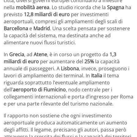
città, diversi governi europei continuano a investire
nella
mobilità aerea
. Lo studio ricorda che la
Spagna
ha
previsto
12,8 miliardi di euro
per investimenti
aeroportuali, compresi gli ampliamenti degli scali di
Barcellona
e
Madrid
. Una scelta pensata per sostenere
la capacità del sistema, ma destinata anche ad
alimentare nuovi flussi turistici.
In
Grecia
, ad
Atene
, è in corso un progetto da
1,3
miliardi di euro
per aumentare del
25%
la capacità
annuale di passeggeri. A
Lisbona
, invece, proseguono i
lavori di ampliamento dei terminal. In
Italia
il tema
riguarda soprattutto l’eventuale ampliamento
dell’
aeroporto di Fiumicino
, nodo centrale per i
collegamenti internazionali e porta d’ingresso per Roma
e per una parte rilevante del turismo nazionale.
Il rapporto non sostiene che ogni investimento
aeroportuale produca automaticamente un aumento
degli affitti. Il legame, precisano gli autori, passa però
attraverso la crescita dei flussi e la capacità dei territori