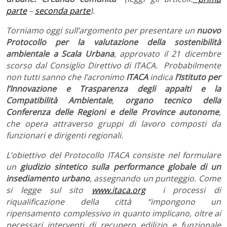
parte
–
seconda parte
)
.
Torniamo oggi sull’argomento per presentare un
nuovo
Protocollo per la valutazione della sostenibilità
ambientale a Scala Urbana
, approvato il 21 dicembre
scorso dal Consiglio Direttivo di ITACA. Probabilmente
non tutti sanno che l’acronimo
ITACA
indica
l’Istituto per
l’Innovazione e Trasparenza degli appalti e la
Compatibilità Ambientale
,
organo tecnico della
Conferenza delle Regioni e delle Province autonome
,
che opera attraverso gruppi di lavoro composti da
funzionari e dirigenti regionali.
L’obiettivo del Protocollo ITACA consiste nel formulare
un
giudizio sintetico sulla performance globale di un
insediamento urbano
, assegnando un punteggio. Come
si legge sul sito
www.itaca.org
i processi di
riqualificazione della città “impongono un
ripensamento complessivo in quanto implicano, oltre ai
necessari interventi di recupero edilizio e funzionale