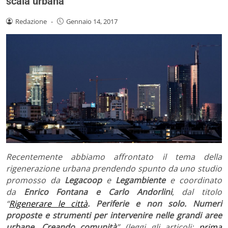
scala urbana
Redazione
-
Gennaio 14, 2017
Recentemente abbiamo affrontato il tema della
rigenerazione urbana prendendo spunto da uno studio
promosso da
Legacoop
e
Legambiente
e coordinato
da
Enrico Fontana e
Carlo Andorlini
,
dal titolo
“
Rigenerare le città
. Periferie e non solo. Numeri
proposte e strumenti per intervenire nelle grandi aree
urbane. Creando comunità
” (leggi gli articoli:
prima