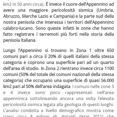
km2 in 50 anni circa).
È invece il cuore dell’Appennino ad
avere una maggiore pericolosità sismica (Umbria,
Abruzzo, Marche Lazio e Campania) e la parte sud della
nostra penisola che interessa i territori dell’Appennino
calabro-lucano. Sono queste infatti le zone che hanno
fatto registrare i terremoti più forti nella storia della
penisola italiana.
Lungo l’Appennino si trovano in Zona 1 oltre 650
comuni pari a circa il 20% di quelli italiani della stessa
categoria e coprono una superficie pari ad un quarto
dell’area di studio. In Zona 2 rientrano invece circa 1100
comuni (50% del totale dei comuni nazionali della stessa
categoria) che occupano una superficie di quasi 56.000
km2 pari al 50% dell’area indagata
. I comuni nelle zone 3
e 4 invece sono poco rappresentati nell’area
appenninica sottolineando ancora una volta l’elevata
pericolosità sismica legata alla geologia di questi luoghi.
L’analisi condotta a livello demografico mostra come
siano circa 8 milioni gli abitanti (Istat 2011) che