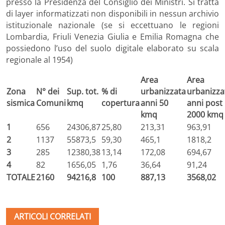
presso la Presidenza del Consiglio dei Ministri. Si tratta
di layer informatizzati non disponibili in nessun archivio
istituzionale nazionale (se si eccettuano le regioni
Lombardia, Friuli Venezia Giulia e Emilia Romagna che
possiedono l’uso del suolo digitale elaborato su scala
regionale al 1954)
Area
Area
Zona
N° dei
Sup. tot.
% di
urbanizzata
urbanizza
sismica
Comuni
kmq
copertura
anni 50
anni post
kmq
2000 kmq
1
656
24306,87
25,80
213,31
963,91
2
1137
55873,5
59,30
465,1
1818,2
3
285
12380,38
13,14
172,08
694,67
4
82
1656,05
1,76
36,64
91,24
TOTALE
2160
94216,8
100
887,13
3568,02
ARTICOLI CORRELATI