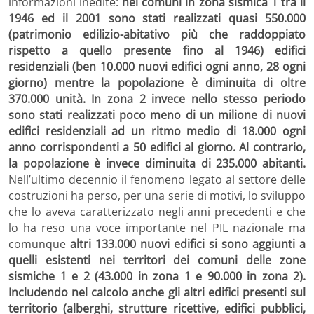
informazioni inedite:
nei comuni in zona sismica 1 tra il
1946 ed il 2001 sono stati realizzati quasi 550.000
(patrimonio edilizio-abitativo più che raddoppiato
rispetto a quello presente fino al 1946) edifici
residenziali (ben 10.000 nuovi edifici ogni anno, 28 ogni
giorno) mentre la popolazione è diminuita di oltre
370.000 unità. In zona 2 invece nello stesso periodo
sono stati realizzati poco meno di un milione di nuovi
edifici residenziali ad un ritmo medio di 18.000 ogni
anno corrispondenti a 50 edifici al giorno. Al contrario,
la popolazione è invece diminuita di 235.000 abitanti.
Nell’ultimo decennio il fenomeno legato al settore delle
costruzioni ha perso, per una serie di motivi, lo sviluppo
che lo aveva caratterizzato negli anni precedenti e che
lo ha reso una voce importante nel PIL nazionale ma
comunque
altri 133.000 nuovi edifici si sono aggiunti a
quelli esistenti nei territori dei comuni delle zone
sismiche 1 e 2 (43.000 in zona 1 e 90.000 in zona 2).
Includendo nel calcolo anche gli altri edifici presenti sul
territorio (alberghi, strutture ricettive, edifici pubblici,