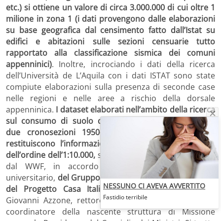
etc.) si ottiene un valore di circa 3.000.000 di cui oltre 1
milione in zona 1 (i dati provengono dalle elaborazioni
su base geografica dal censimento fatto dall’Istat su
edifici e abitazioni sulle sezioni censuarie tutto
rapportato alla classificazione sismica dei comuni
appenninici)
. Inoltre, incrociando i dati della ricerca
dell’Università de L’Aquila con i dati ISTAT sono state
compiute elaborazioni sulla presenza di seconde case
nelle regioni e nelle aree a rischio della dorsale
appenninica.
I dataset elaborati nell’ambito della ricerca
sul consumo di suolo dell’Università dell’Aquila nelle
due cronosezioni 1950-post 2000 (2000-2008), che
restituiscono l’informazione geografica ad una scala
dell’ordine dell’1:10.000,
sono stati
messi a disposizione
dal WWF, in accordo con il gruppo di ricerca
universitario,
del Gruppo di lavoro “Dati e informazioni”
NESSUNO CI AVEVA AVVERTITO
del Progetto Casa Italia
, coordinato dal professor
Fastidio terribile
Giovanni Azzone, rettore del Politecnico di Milano e
coordinatore della nascente struttura di Missione