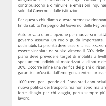
contribuiscono a diminuire le emissioni inquina
solo dal Governo e dalle istituzioni.
Per questo chiudiamo questa premessa rinnovan
fin da subito l’impegno del Governo, delle Regioni
Auto privata ultima opzione per muoversi in città
governo assuma un ruolo guida importante, do
declinabili. La priorità deve essere la realizzazi
essere vincolate da subito almeno il 50% delle ri
piano deve prevedere target di mobilità a live
spostamenti individuali motorizzati al di sotto del 
30%. Occorre infine una verifica dei piani di risana
garantire un’uscita dall’emergenza entro i prossi
1000 treni per i pendolari. Sono stati annuncia
nuova politica dei trasporti, ma non sono mai arriva
forte disagio per chi viaggia, porta sempre più
lavoro.