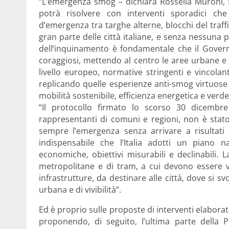
“L’emergenza smog – dichiara Rossella Muroni, P
potrà risolvere con interventi sporadici ch
d’emergenza tra targhe alterne, blocchi del traff
gran parte delle città italiane, e senza nessuna 
dell’inquinamento è fondamentale che il Gover
coraggiosi, mettendo al centro le aree urbane e
livello europeo, normative stringenti e vincolan
replicando quelle esperienze anti-smog virtuose m
mobilità sostenibile, efficienza energetica e verd
“Il protocollo firmato lo scorso 30 dicembr
rappresentanti di comuni e regioni, non è stato 
sempre l’emergenza senza arrivare a risultati
indispensabile che l’Italia adotti un piano 
economiche, obiettivi misurabili e declinabili. 
metropolitane e di tram, a cui devono essere v
infrastrutture, da destinare alle città, dove si s
urbana e di vivibilità”.
Ed è proprio sulle proposte di interventi elabora
proponendo, di seguito, l’ultima parte della