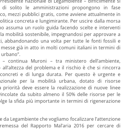
residente nazionale di Legambiente – difficilmente si
e di solito le amministrazioni propongono in fase
ico, mezzi pubblici gratis, come avviene attualmente in
politica concreta e lungimirante. Per uscire dalla morsa
no assuma un ruolo guida facendo scelte e interventi
 la mobilità sostenibile, impegnandosi per approvare a
ti, abbandonando una volta per tutte le fonti fossili e
esse già in atto in molti comuni italiani in termini di
e urbano”.
e – continua Muroni – tra ministero dell’ambiente,
all’altezza del problema e il rischio è che si rincorra
 concreti e di lunga durata. Per questo è urgente e
nazionale per la mobilità urbana, dotato di risorse
La priorità deve essere la realizzazione di nuove linee
incolate da subito almeno il 50% delle risorse per le
volge la sfida più importante in termini di rigenerazione
te da Legambiente che vogliamo focalizzare l’attenzione
 Premessa del Rapporto Mal’aria 2016 per cercare di