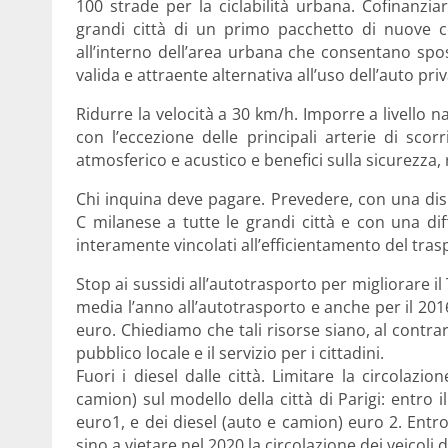
100 strade per la ciclabilità urbana. Cofinanzia
grandi città di un primo pacchetto di nuove cors
all’interno dell’area urbana che consentano spost
valida e attraente alternativa all’uso dell’auto priv
Ridurre la velocità a 30 km/h. Imporre a livello naz
con l’eccezione delle principali arterie di scor
atmosferico e acustico e benefici sulla sicurezza,
Chi inquina deve pagare. Prevedere, con una disp
C milanese a tutte le grandi città e con una diffe
interamente vincolati all’efficientamento del tras
Stop ai sussidi all’autotrasporto per migliorare il 
media l’anno all’autotrasporto e anche per il 2016 g
euro. Chiediamo che tali risorse siano, al contra
pubblico locale e il servizio per i cittadini.
Fuori i diesel dalle città. Limitare la circolazi
camion) sul modello della città di Parigi: entro il
euro1, e dei diesel (auto e camion) euro 2. Entro
sino a vietare nel 2020 la circolazione dei veicoli 