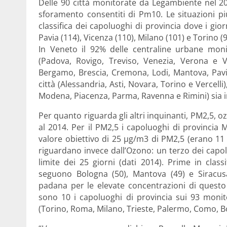
Delle 90 città monitorate da Legambiente nel 201
sforamento consentiti di Pm10. Le situazioni p
classifica dei capoluoghi di provincia dove i gi
Pavia (114), Vicenza (110), Milano (101) e Torino (9
In Veneto il 92% delle centraline urbane monit
(Padova, Rovigo, Treviso, Venezia, Verona e V
Bergamo, Brescia, Cremona, Lodi, Mantova, Pavi
città (Alessandria, Asti, Novara, Torino e Vercelli
Modena, Piacenza, Parma, Ravenna e Rimini) sia i
Per quanto riguarda gli altri inquinanti, PM2,5, ozo
al 2014. Per il PM2,5 i capoluoghi di provincia
valore obiettivo di 25 µg/m3 di PM2,5 (erano 11 l
riguardano invece dall’Ozono: un terzo dei capol
limite dei 25 giorni (dati 2014). Prime in cla
seguono Bologna (50), Mantova (49) e Siracusa 
padana per le elevate concentrazioni di questo 
sono 10 i capoluoghi di provincia sui 93 monit
(Torino, Roma, Milano, Trieste, Palermo, Como, B