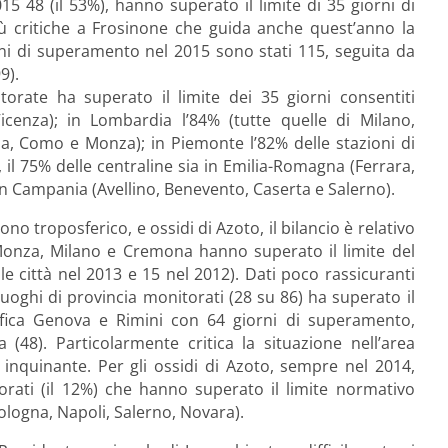
5 48 (il 53%), hanno superato il limite di 35 giorni di
iù critiche a Frosinone che guida anche quest’anno la
orni di superamento nel 2015 sono stati 115, seguita da
9).
orate ha superato il limite dei 35 giorni consentiti
icenza); in Lombardia l’84% (tutte quelle di Milano,
a, Como e Monza); in Piemonte l’82% delle stazioni di
), il 75% delle centraline sia in Emilia-Romagna (Ferrara,
n Campania (Avellino, Benevento, Caserta e Salerno).
no troposferico, e ossidi di Azoto, il bilancio è relativo
 Monza, Milano e Cremona hanno superato il limite del
e città nel 2013 e 15 nel 2012). Dati poco rassicuranti
uoghi di provincia monitorati (28 su 86) ha superato il
ssifica Genova e Rimini con 64 giorni di superamento,
(48). Particolarmente critica la situazione nell’area
inquinante. Per gli ossidi di Azoto, sempre nel 2014,
orati (il 12%) che hanno superato il limite normativo
ologna, Napoli, Salerno, Novara).