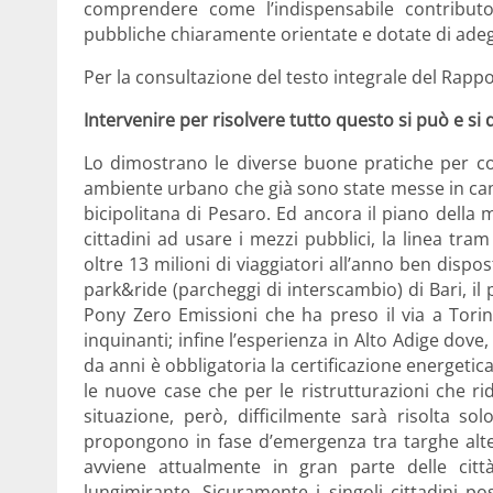
comprendere come l’indispensabile contributo
pubbliche chiaramente orientate e dotate di adeg
Per la consultazione del testo integrale del Rapp
Intervenire per risolvere tutto questo si può e si 
Lo dimostrano le diverse buone pratiche per com
ambiente urbano che già sono state messe in campo
bicipolitana di Pesaro. Ed ancora il piano della m
cittadini ad usare i mezzi pubblici, la linea tra
oltre 13 milioni di viaggiatori all’anno ben dispost
park&ride (parcheggi di interscambio) di Bari, il 
Pony Zero Emissioni che ha preso il via a Torino
inquinanti; infine l’esperienza in Alto Adige dove,
da anni è obbligatoria la certificazione energetica
le nuove case che per le ristrutturazioni che r
situazione, però, difficilmente sarà risolta so
propongono in fase d’emergenza tra targhe alter
avviene attualmente in gran parte delle cit
lungimirante. Sicuramente i singoli cittadini