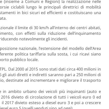
re (insieme a Comuni e Regioni) la realizzazione nelle
ie ciclabili lungo le principali direttrici di mobilità
amenti in bici sicuri ed efficienti e costituiscano una
ata.
ionale il limite di 30 km/h all’interno dei centri abitati,
rimento, con effetti sulla riduzione dell’inquinamento
 riducendo notevolmente gli incidenti.
osizione nazionale, l’estensione del modello dell’Area
rente politica tariffaria sulla sosta, i cui ricavi siano
porto pubblico locale.
TPL. Dal 2000 al 2015 sono stati dati circa 400 milioni in
li aiuti diretti e indiretti saranno pari a 250 milioni di
rio, destinate ad incrementare e migliorare il trasporto
one in ambito urbano dei veicoli più inquinanti (auto e
 2016 divieto di circolazione di tutti i veicoli euro 0 ed
 il 2017 divieto esteso a diesel euro 3 e poi a crescere
diesel euro 5 (quelli venduti sino ad oggi).