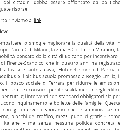
 dei cittadini debba essere affiancato da politiche
uate risorse.
orto rinviamo al
link
.
deve
battere lo smog e migliorare la qualità della vita in
: l’area C di Milano, la zona 30 di Torino Mirafiori, la
obilità pensato dalla città di Bolzano per incentivare i
m di Firenze-Scandicci che in quattro anni ha registrato
i a lasciare l’auto a casa, l’Hub delle merci di Parma, il
pedibus e il bicibus scuola promosso a Reggio Emilia, il
, il bosco sociale di Ferrara per ridurre le emissioni
 per ridurre i consumi per il riscaldamento degli edifici,
 per tutti gli interventi con standard obbligatori sia per
iducono inquinamento e bollette delle famiglie. Questa
lo con gli interventi sporadici che le amministrazioni
ne, blocchi del traffico, mezzi pubblici gratis – come
tà italiane – ma senza nessuna politica concreta e
 possono mettere in campo comportamenti virtuosi che