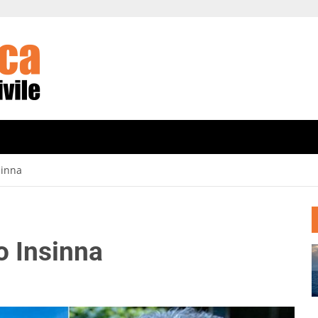
sinna
io Insinna