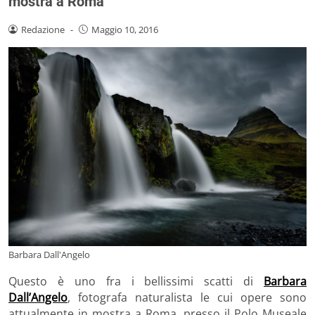
mostra a Roma
Redazione
-
Maggio 10, 2016
Barbara Dall'Angelo
Questo è uno fra i bellissimi scatti di
Barbara
Dall’Angelo
, fotografa naturalista le cui opere sono
attualmente in mostra a Roma, presso il Polo Museale