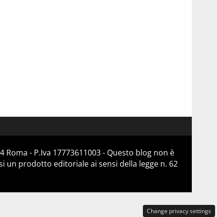
184 Roma - P.Iva 17773611003 - Questo blog non è
 un prodotto editoriale ai sensi della legge n. 62
Change privacy settings