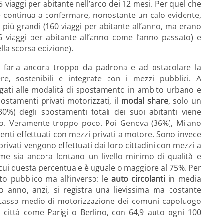
iaggi per abitante nell’arco dei 12 mesi. Per quel che
he continua a confermare, nonostante un calo evidente,
tà più grandi (160 viaggi per abitante all’anno, ma erano
6 viaggi per abitante all’anno come l’anno passato) e
lla scorsa edizione).
 a farla ancora troppo da padrona e ad ostacolare la
re, sostenibili e integrate con i mezzi pubblici. A
egati alle modalità di spostamento in ambito urbano e
postamenti privati motorizzati, il
modal share
, solo un
0%) degli spostamenti totali dei suoi abitanti viene
ano. Veramente troppo poco. Poi Genova (36%), Milano
menti effettuati con mezzi privati a motore. Sono invece
privati vengono effettuati dai loro cittadini con mezzi a
e sia ancora lontano un livello minimo di qualità e
n cui questa percentuale è uguale o maggiore al 75%. Per
rto pubblico ma all’inverso: le
auto circolanti
in media
o anno, anzi, si registra una lievissima ma costante
 il tasso medio di motorizzazione dei comuni capoluogo
 di città come Parigi o Berlino, con 64,9 auto ogni 100