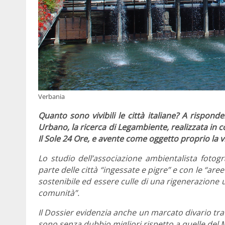
Verbania
Quanto sono vivibili le città italiane? A rispon
Urbano, la ricerca di Legambiente,
realizzata in c
Il Sole 24 Ore, e avente come oggetto proprio la vi
Lo studio dell’associazione ambientalista fotog
parte delle città “ingessate e pigre” e con le “ar
sostenibile ed essere culle di una rigenerazione u
comunità”.
Il Dossier evidenzia anche un marcato divario tr
sono senza dubbio migliori rispetto a quelle del