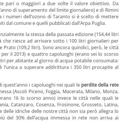
te pari o maggiori a due volte il valore obiettivo. Da
l’anno di superamento del limite giornaliero) e di Rimini
a i numeri dell’ozono di Taranto si è scelto di mettere
ti dal comune e quelli pubblicati dall’Arpa Puglia.
nzialmente la stessa della passata edizione (154,44 litri
à che riesce ad arrivare sotto i 100 litri giornalieri per
) e Prato (109,2 litri). Sono ancora quindici, però, le città
6 per il 2013) e quattro capoluoghi (erano sei lo scorso
itri per abitante al giorno di acqua potabile consumata:
l’unica a superare addirittura i 350 litri procapite al
di quest’anno i capoluoghi nei quali le
perdite della rete
messa (Ascoli Piceno, Foggia, Mace­rata, Milano, Monza,
rano 16 lo scorso anno) invece le città nelle quali le
tania, Catanzaro, Cosenza, Frosinone, Grosseto, Latina,
 delle idriche delle nostre città non sia però allegra lo
più del 30% dell’acqua immessa in rete non arriva ai