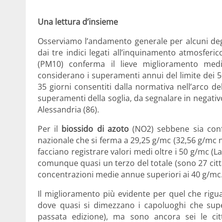
Una lett
ura d’insieme
Osserviamo l’andamento generale per alcuni degli
dai tre indici legati all’inquinamento atmosferi
(PM10) conferma il lieve miglioramento medi
considerano i superamenti annui del limite dei
35 giorni consentiti dalla normativa nell’arco de
superamenti della soglia, da segnalare in negativ
Alessandria (86).
Per il
biossido di azoto
(NO2) sebbene sia conf
nazionale che si ferma a 29,25 g/mc (32,56 g/mc ne
facciano registrare valori medi oltre i 50 g/mc 
comunque quasi un terzo del totale (sono 27 città
concentrazioni medie annue superiori ai 40 g/mc
Il miglioramento più evidente per quel che riguar
dove quasi si dimezzano i capoluoghi che super
passata edizione), ma sono ancora sei le cit