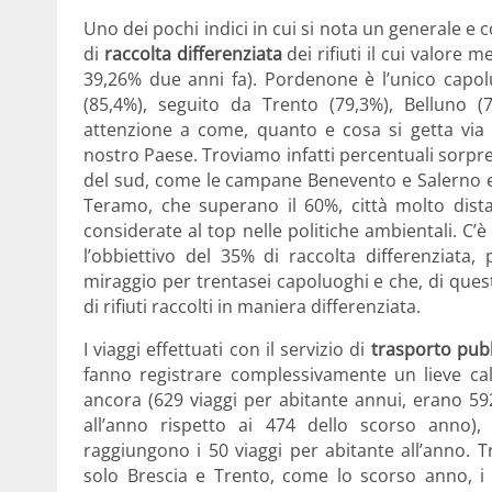
Uno dei pochi indici in cui si nota un generale e 
di
raccolta differenziata
dei rifiuti il cui valore 
39,26% due anni fa). Pordenone è l’unico capoluo
(85,4%), seguito da Trento (79,3%), Belluno (7
attenzione a come, quanto e cosa si getta via
nostro Paese. Troviamo infatti percentuali sorprend
del sud, come le campane Benevento e Salerno e
Teramo, che superano il 60%, città mol­to dist
considerate al top nelle politiche ambientali. 
l’obbiettivo del 35% di raccolta differenziata,
miraggio per trentasei capoluoghi e che, di que
di rifiuti raccolti in maniera differenziata.
I viaggi effettuati con il servizio di
trasporto pub
fanno registrare complessivamente un lieve cal
ancora (629 viaggi per abitante annui, erano 592
all’anno rispetto ai 474 dello scorso anno)
raggiungono i 50 viaggi per abitante all’anno. T
solo Brescia e Trento, come lo scorso anno, i v