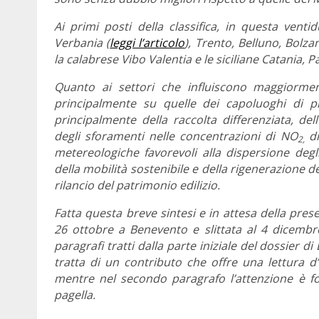
Ai primi posti della classifica, in questa ven
Verbania (
leggi l’articolo
), Trento, Belluno, Bolz
la calabrese Vibo Valentia e le siciliane Catania,
Quanto ai settori che influiscono maggiorme
principalmente su quelle dei capoluoghi di pro
principalmente della raccolta differenziata, dell
degli
sforamenti nelle concentrazioni di NO
d
2,
metereologiche favorevoli alla dispersione degli
della mobilità sostenibile e della rigenerazione del
rilancio del patrimonio edilizio.
Fatta questa breve sintesi e in attesa della prese
26 ottobre a Benevento e slittata al 4 dicem
paragrafi tratti dalla parte iniziale del dossier d
tratta di un contributo che offre una lettura d’
mentre nel secondo paragrafo l’attenzione è fo
pagella.