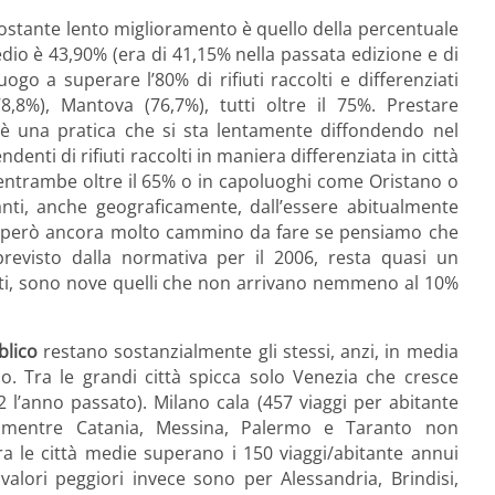
costante lento miglioramento è quello della per­centuale
medio è 43,90% (era di 41,15% nella passata edizione e di
go a superare l’80% di rifiuti raccolti e differenziati
8,8%), Mantova (76,7%), tutti oltre il 75%. Prestare
 è una pratica che si sta lentamente diffondendo nel
enti di rifiuti raccolti in maniera differenziata in città
ntrambe oltre il 65% o in capoluoghi come Oristano o
anti, anche geograficamente, dall’essere abitualmente
C’è però ancora molto cammino da fare se pensiamo che
 previsto dalla normativa per il 2006, resta quasi un
sti, sono nove quelli che non arrivano nemmeno al 10%
blico
restano sostanzialmente gli stessi, anzi, in media
o. Tra le grandi città spicca solo Venezia che cresce
 l’anno passato). Milano cala (457 viaggi per abitante
, mentre Catania, Messina, Palermo e Taranto non
ra le città medie supe­rano i 150 viaggi/abitante annui
alori peggiori invece sono per Alessandria, Brindisi,