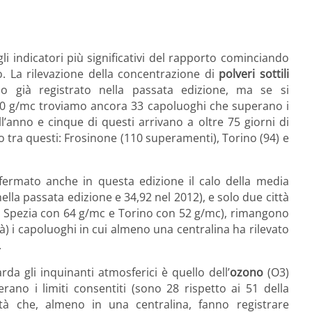
 indicatori più significativi del rapporto co­minciando
co. La rilevazione della concentrazione di
polveri sottili
o già registrato nella passata edi­zione, ma se si
 50 g/mc troviamo ancora 33 capoluoghi che superano i
ll’anno e cinque di questi arrivano a oltre 75 giorni di
o tra questi: Frosinone (110 superamenti), Torino (94) e
ermato anche in questa edizione il calo della media
lla passata edizione e 34,92 nel 2012), e solo due città
(La Spezia con 64 g/mc e Torino con 52 g/mc), rimangono
) i capoluoghi in cui almeno una centralina ha rilevato
.
da gli inquinanti atmosferici è quello dell’
ozono
(O3)
ano i limiti consentiti (sono 28 rispetto ai 51 della
tà che, almeno in una centralina, fanno registrare