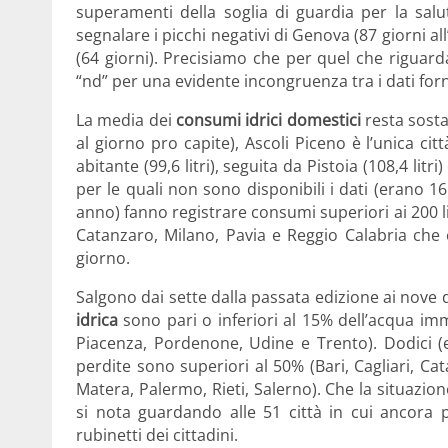
superamenti della soglia di guardia per la salu
segnalare i picchi negativi di Genova (87 giorni al
(64 giorni). Precisiamo che per quel che riguard
“nd” per una evidente incongruenza tra i dati forni
La media dei
consumi idrici domestici
resta sosta
al giorno pro capite), Ascoli Piceno è l’unica citt
abitante (99,6 litri), seguita da Pistoia (108,4 litri
per le quali non sono disponibili i dati (erano 1
anno) fanno registrare consumi superiori ai 200 l
Catanzaro, Milano, Pavia e Reggio Calabria che è 
giorno.
Salgono dai sette dalla passata edizione ai nove 
idrica
sono pari o inferiori al 15% dell’acqua im
Piacenza, Pordenone, Udine e Trento). Dodici (e
perdite sono superiori al 50% (Bari, Cagliari, Ca
Matera, Palermo, Rieti, Salerno). Che la situazione
si nota guardando alle 51 città in cui ancora 
rubinetti dei cittadini.