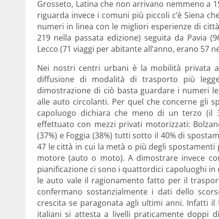
Grosseto, Latina che non arrivano nemmeno a 15 v
riguarda invece i comuni più piccoli c’è Siena c
numeri in linea con le migliori esperien­ze di cit
219 nella passata edizione) seguita da Pavia (9
Lecco (71 viaggi per abitante all’anno, erano 57 ne
Nei nostri centri urbani è la mobilità privata
diffusione di modalità di trasporto più legge
dimostrazione di ciò basta guardare i numeri l
alle auto circolanti. Per quel che concerne gli s
capoluogo dichiara che meno di un terzo (il 3
effettuato con mezzi privati motorizzati: Bolz
(37%) e Foggia (38%) tutti sotto il 40% di sposta
47 le città in cui la metà o più degli spostamenti 
motore (auto o moto). A dimostrare invece com
pianificazione ci sono i quattordici capoluoghi i
le auto vale il ragionamento fatto per il traspo
confermano sostanzialmente i dati dello scors
crescita se paragonata agli ultimi anni. Infatti
italiani si attesta a livelli praticamente doppi