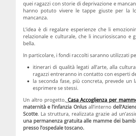
quei ragazzi con storie di deprivazione e mancanz
hanno potuto vivere le tappe giuste per la l
mancanza.
L’idea è di regalare esperienze che li emozioni
relazionale e culturale, che li incuriosiscano e 
bella.
In particolare, i fondi raccolti saranno utilizzati p
itinerari di qualità legati all’arte, alla cultu
ragazzi entreranno in contatto con esperti de
la seconda fase, più concreta, prevede un la
esprimere se stessi.
Un altro progetto,
Casa Accoglienza per mamm
maternità e l’infanzia Onlus
all’interno
dell’Azien
Scotte
. La struttura, realizzata grazie ad un’ass
una permanenza gratuita alle mamme dei bambini 
presso l’ospedale toscano.