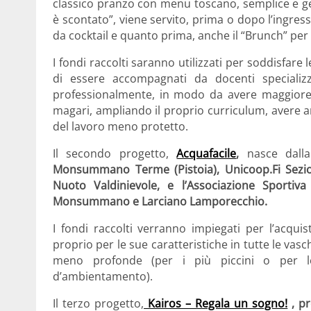
classico pranzo con menu toscano, semplice e ge
è scontato”, viene servito, prima o dopo l’ingres
da cocktail e quanto prima, anche il “Brunch” per 
I fondi raccolti saranno utilizzati per soddisfare
di essere accompagnati da docenti specializ
professionalmente, in modo da avere maggiore 
magari, ampliando il proprio curriculum, avere an
del lavoro meno protetto.
Il secondo progetto,
Acquafacile
,
nasce dall
Monsummano Terme (Pistoia), Unicoop.Fi Sezi
Nuoto Valdinievole, e l’Associazione Sportiva
Monsummano e Larciano Lamporecchio.
I fondi raccolti verranno impiegati per l’acqui
proprio per le sue caratteristiche in tutte le vasc
meno profonde (per i più piccini o per le d
d’ambientamento).
Il terzo progetto,
Kairos – Regala un sogno!
, pr