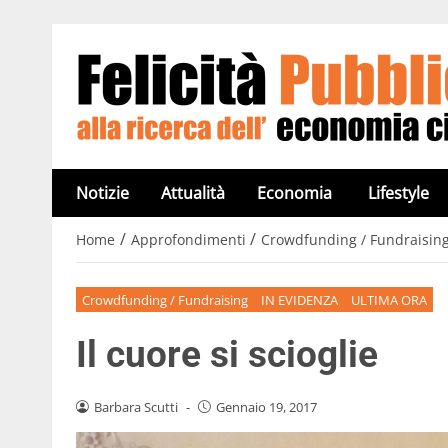
Notizie
Attualità
Economia
Lifestyle
/
/
Home
Approfondimenti
Crowdfunding / Fundraisin
Crowdfunding / Fundraising
IN EVIDENZA
ULTIMA ORA
Il cuore si scioglie
Barbara Scutti
-
Gennaio 19, 2017