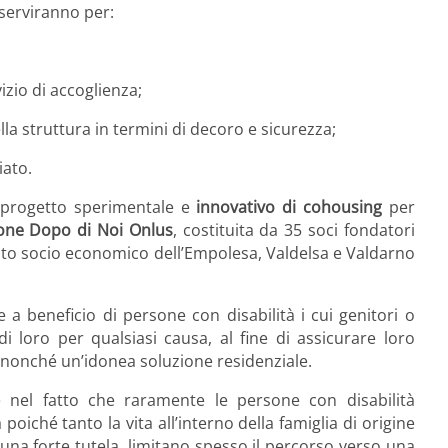
 serviranno per:
izio di accoglienza;
la struttura in termini di decoro e sicurezza;
iato.
 progetto sperimentale e
innovativo di cohousing
per
one Dopo di Noi Onlus
, costituita da 35 soci fondatori
suto socio economico dell’Empolesa, Valdelsa e Valdarno
 beneficio di persone con disabilità i cui genitori o
di loro per qualsiasi causa, al fine di assicurare loro
, nonché un’idonea soluzione residenziale.
te nel fatto che raramente le persone con disabilità
iché tanto la vita all’interno della famiglia di origine
una forte tutela, limitano spesso il percorso verso una