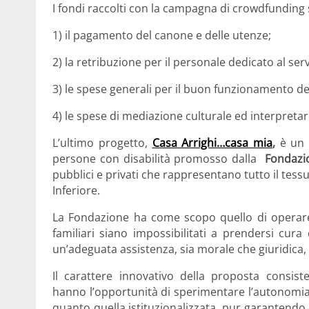
I fondi raccolti con la campagna di crowdfunding
1) il pagamento del canone e delle utenze;
2) la retribuzione per il personale dedicato al serv
3) le spese generali per il buon funzionamento del
4) le spese di mediazione culturale ed interpretar
L’ultimo progetto,
Casa Arrighi…casa mia
,
è un
persone con disabilità promosso dalla
Fondazi
pubblici e privati che rappresentano tutto il tes
Inferiore.
La Fondazione ha come scopo quello di operare a
familiari siano impossibilitati a prendersi cura 
un’adeguata assistenza, sia morale che giuridica
Il carattere innovativo della proposta consis
hanno l’opportunità di sperimentare l’autonomia po
quanto quella istituzionalizzata, pur garantendo 