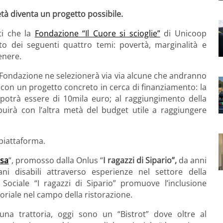
età diventa un progetto possibile.
ti che la
Fondazione “Il Cuore si scioglie”
di Unicoop
ito dei seguenti quattro temi: povertà, marginalità e
enere.
la Fondazione ne selezionerà via via alcune che andranno
con un progetto concreto in cerca di finanziamento: la
 potrà essere di 10mila euro; al raggiungimento della
ibuirà con l’altra metà del budget utile a raggiungere
 piattaforma.
ssa
“, promosso dalla Onlus “
I ragazzi di Sipario”,
da anni
ani disabili attraverso esperienze nel settore della
Sociale “I ragazzi di Sipario” promuove l’inclusione
soriale nel campo della ristorazione.
una trattoria, oggi sono un “Bistrot” dove oltre al