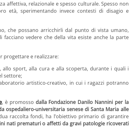
a affettiva, relazionale e spesso culturale. Spesso non
oro età, sperimentando invece contesti di disagio e
no, che possano arricchirli dal punto di vista umano,
gli facciano vedere che della vita esiste anche la parte
er progettare e realizzare:
ra, allo sport, alla cura e alla scoperta, durante i quali i
l settore;
boratorio artistico-creativo, in cui i ragazzi potranno
e
, è promosso
dalla
Fondazione Danilo Nannini per la
da ospedaliero-universitaria senese di Santa Maria alle
idua raccolta fondi, ha l’obiettivo primario di garantire
nati prematuri o affetti da gravi patologie ricoverati