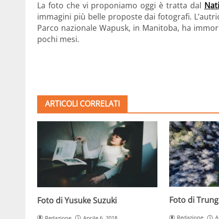
La foto che vi proponiamo oggi è tratta dal
Nat
immagini più belle proposte dai fotografi. L’autr
Parco nazionale Wapusk, in Manitoba, ha immorta
pochi mesi.
ARTICOLI CORRELATI
Foto di Trun
Foto di Yusuke Suzuki
Redazione
A
Redazione
Aprile 6, 2018