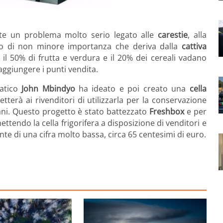
ste un problema molto serio legato alle
carestie
, alla
ro di non minore importanza che deriva dalla
cattiva
ca il 50% di frutta e verdura e il 20% dei cereali vadano
aggiungere i punti vendita.
matico
John Mbindyo
ha ideato e poi creato una
cella
terà ai rivenditori di utilizzarla per la conservazione
ani. Questo progetto è stato battezzato
Freshbox
e per
ttendo la cella frigorifera a disposizione di venditori e
nte di una cifra molto bassa, circa 65 centesimi di euro.