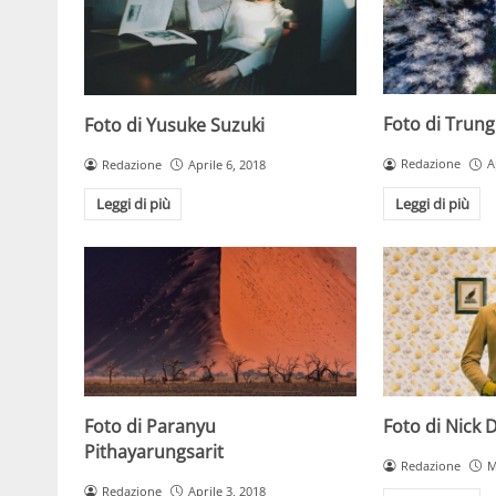
Foto di Trun
Foto di Yusuke Suzuki
Redazione
A
Redazione
Aprile 6, 2018
Leggi di più
Leggi di più
Foto di Paranyu
Foto di Nick 
Pithayarungsarit
Redazione
M
Redazione
Aprile 3, 2018