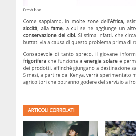
Fresh box
Come sappiamo, in molte zone dell’
Africa
, esi
siccità
, alla
fame
, a cui se ne aggiunge un alt
conservazione dei cibi
. Si stima infatti, che cir
buttati via a causa di questo problema prima di r
Consapevole di tanto spreco, il giovane infor
frigorifera
che funziona a
energia solare
e permet
dei prodotti, affinché giungano a destinazione s
5 mesi, a partire dal Kenya, verrà sperimentato me
agricoltori che potranno godere del servizio a fro
ARTICOLI CORRELATI