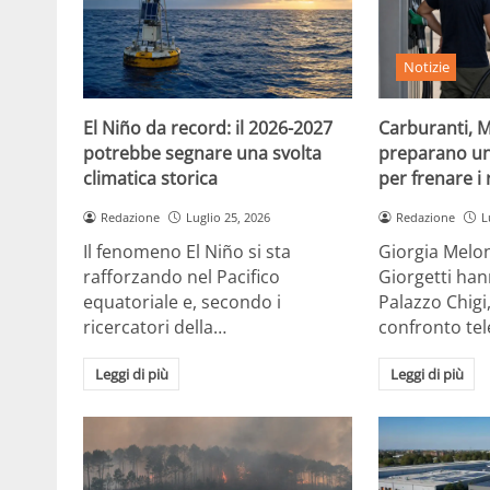
Notizie
El Niño da record: il 2026-2027
Carburanti, M
potrebbe segnare una svolta
preparano un
climatica storica
per frenare i 
Redazione
Luglio 25, 2026
Redazione
L
Il fenomeno El Niño si sta
Giorgia Melon
rafforzando nel Pacifico
Giorgetti han
equatoriale e, secondo i
Palazzo Chigi
ricercatori della…
confronto te
Leggi di più
Leggi di più