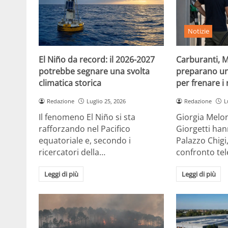
Notizie
El Niño da record: il 2026-2027
Carburanti, M
potrebbe segnare una svolta
preparano un
climatica storica
per frenare i 
Redazione
Luglio 25, 2026
Redazione
L
Il fenomeno El Niño si sta
Giorgia Melon
rafforzando nel Pacifico
Giorgetti han
equatoriale e, secondo i
Palazzo Chigi
ricercatori della…
confronto te
Leggi di più
Leggi di più