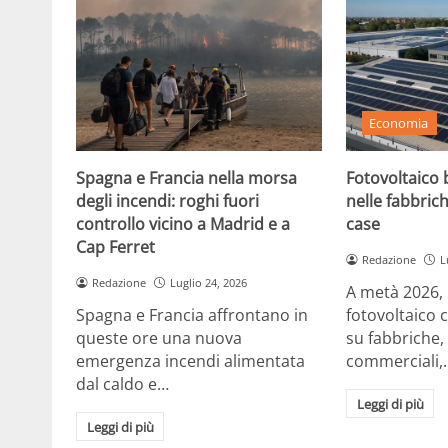
Economia
Spagna e Francia nella morsa
Fotovoltaico b
degli incendi: roghi fuori
nelle fabbrich
controllo vicino a Madrid e a
case
Cap Ferret
Redazione
L
Redazione
Luglio 24, 2026
A metà 2026, in
Spagna e Francia affrontano in
fotovoltaico 
queste ore una nuova
su fabbriche,
emergenza incendi alimentata
commerciali,
dal caldo e…
Leggi di più
Leggi di più