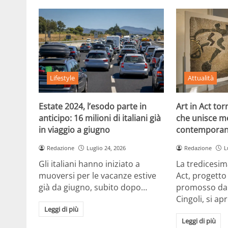
Lifestyle
Attualità
Estate 2024, l’esodo parte in
Art in Act to
anticipo: 16 milioni di italiani già
che unisce m
in viaggio a giugno
contemporan
Redazione
Luglio 24, 2026
Redazione
L
Gli italiani hanno iniziato a
La tredicesim
muoversi per le vacanze estive
Act, progetto
già da giugno, subito dopo…
promosso dal
Cingoli, si ap
Leggi di più
Leggi di più