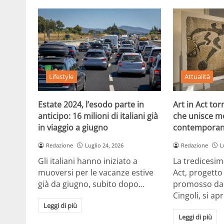
Lifestyle
Attualità
Estate 2024, l’esodo parte in
Art in Act to
anticipo: 16 milioni di italiani già
che unisce m
in viaggio a giugno
contemporan
Redazione
Luglio 24, 2026
Redazione
L
Gli italiani hanno iniziato a
La tredicesim
muoversi per le vacanze estive
Act, progetto
già da giugno, subito dopo…
promosso dal
Cingoli, si ap
Leggi di più
Leggi di più