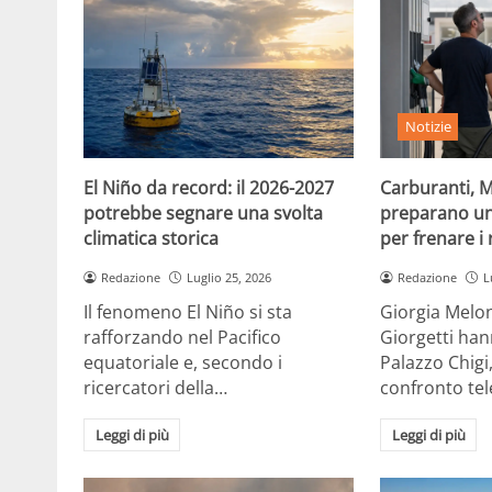
Notizie
El Niño da record: il 2026-2027
Carburanti, M
potrebbe segnare una svolta
preparano un
climatica storica
per frenare i 
Redazione
Luglio 25, 2026
Redazione
L
Il fenomeno El Niño si sta
Giorgia Melon
rafforzando nel Pacifico
Giorgetti han
equatoriale e, secondo i
Palazzo Chigi
ricercatori della…
confronto te
Leggi di più
Leggi di più