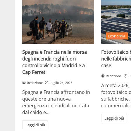
Economia
Spagna e Francia nella morsa
Fotovoltaico b
degli incendi: roghi fuori
nelle fabbrich
controllo vicino a Madrid e a
case
Cap Ferret
Redazione
L
Redazione
Luglio 24, 2026
A metà 2026, in
Spagna e Francia affrontano in
fotovoltaico 
queste ore una nuova
su fabbriche,
emergenza incendi alimentata
commerciali,
dal caldo e…
Leggi di più
Leggi di più